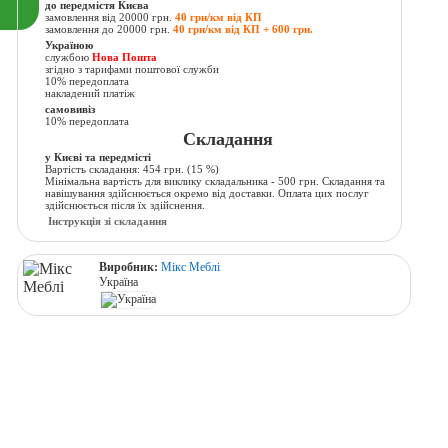
до передмістя Києва
замовлення від 20000 грн.
40 грн/км від КП
замовлення до 20000 грн.
40 грн/км від КП + 600 грн.
Україною
службою
Нова Пошта
згідно з тарифами поштової служби
10% передоплата
накладений платіж
самовивіз
10% передоплата
Складання
у Києві та передмісті
Вартість складання:
454 грн.
(15 %)
Мінімальна вартість для виклику складальника - 500 грн. Складання та
навішування здійснюється окремо від доставки. Оплата цих послуг
здійснюється після їх здійснення.
Інструкція зі складання
Виробник:
Мікс Меблі
Україна