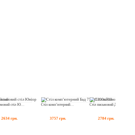
Письмовий стіл Юніор
Стіл комп’ютерний Бад 750x1200x700
Стіл письмовий Драйв Office Білий
2634
грн.
3757
грн.
2784
грн.