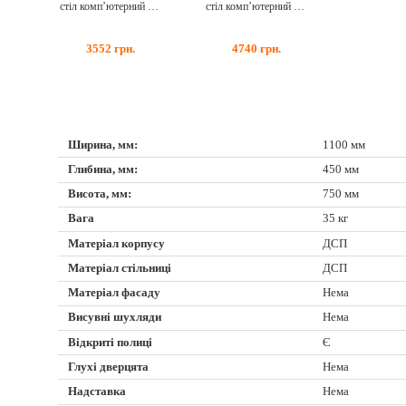
стіл комп’ютерний ск-20 дуб сонома + дуб атланта
стіл комп’ютерний ск-2
3552
грн.
4740
грн.
Ширина, мм:
1100 мм
Глибина, мм:
450 мм
Висота, мм:
750 мм
Вага
35 кг
Матеріал корпусу
ДСП
Матеріал стільниці
ДСП
Матеріал фасаду
Нема
Висувні шухляди
Нема
Відкриті полиці
Є
Глухі дверцята
Нема
Надставка
Нема