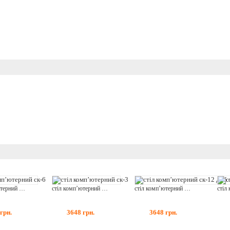
стіл комп’ютерний ск-6
стіл комп’ютерний ск-3
стіл комп’ютерний ск-12 дуб сонома + венге темний
грн.
3648
грн.
3648
грн.