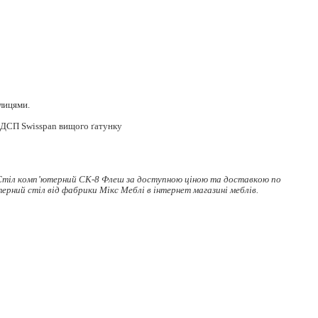
лицями.
ї ДСП Swisspan вищого ґатунку
Стіл комп’ютерний СК-8 Флеш за доступною ціною та доставкою по
ерний стіл
від фабрики Мікс Меблі в інтернет магазині меблів.