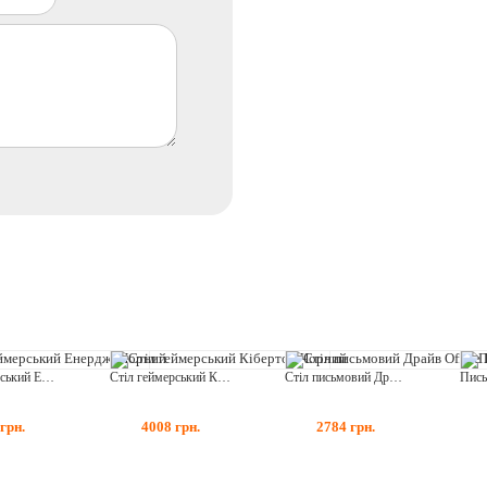
Стіл геймерський Енерджі Чорний
Стіл геймерський Кібертон Чорний
Стіл письмовий Драйв Office Білий
грн.
4008
грн.
2784
грн.