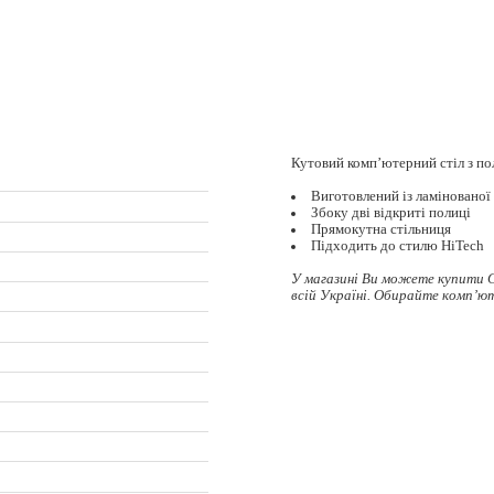
Кутовий комп’ютерний стіл з по
Виготовлений із ламіновано
Збоку дві відкриті полиці
Прямокутна стільниця
Підходить до стилю HiTech
У магазині Ви можете купити 
всій Україні. Обирайте
комп’ют