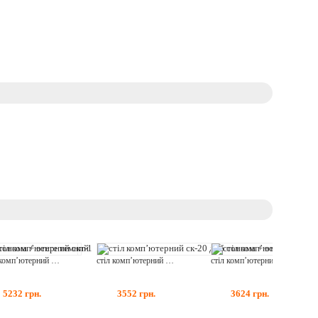
стіл комп’ютерний скт-1
стіл комп’ютерний ск-20 дуб сонома + венге темний
стіл комп’ютерний ск-5
5232
грн.
3552
грн.
3624
грн.