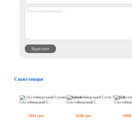
Схожі товари
Стіл геймерський Сталкер Чорний
Стіл геймерський Стелс Чорний
2904
грн.
3228
грн.
4008