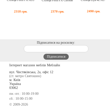
Стілець Liya 4L ALU
Стілець Form FX ALU
Стілець Form FX Chrome
2490
грн.
2318
грн.
2370
грн.
Підписатися на розсилку:
Інтернет магазин меблів Меблайн
вул. Чистяківська, 2а, офіс 12
(ст. метро Святошин)
м. Київ
Україна
03062
пн.-пт.: 10:00-19:00
сб.: 10:00-15:00
© 2009-2026