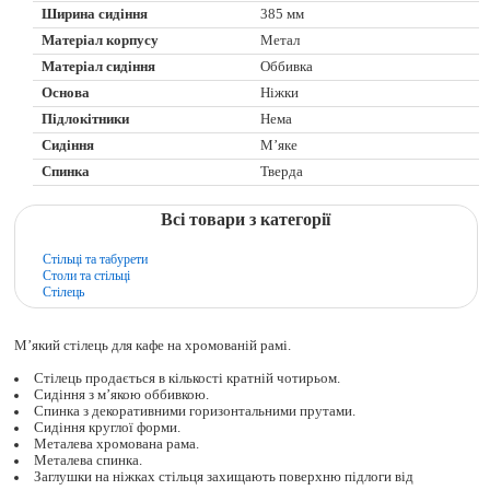
Ширина сидіння
385 мм
Матеріал корпусу
Метал
Матеріал сидіння
Оббивка
Основа
Ніжки
Підлокітники
Нема
Сидіння
М’яке
Спинка
Тверда
Всі товари з категорії
Стільці та табурети
Столи та стільці
Стілець
М’який стілець для кафе на хромованій рамі.
Стілець продається в кількості кратній чотирьом.
Сидіння з м’якою оббивкою.
Спинка з декоративними горизонтальними прутами.
Сидіння круглої форми.
Металева хромована рама.
Металева спинка.
Заглушки на ніжках стільця захищають поверхню підлоги від