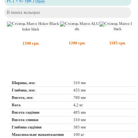
PL ( + 67 грн.)
Обрати
В інших кольорах
alu
black
hoker black
1200
грн.
1185
грн.
1590
грн.
Ширина, мм:
310 мм
Глибина, мм:
455 мм
Висота, мм:
780 мм
Вага
4,2 кг
Висота сидіння
485 мм
Висота спинки
310 мм
Глибина сидіння
385 мм
Максимальне навантаження
100 кг