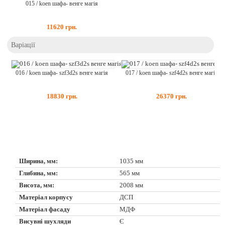
015 / koen шафа- венге магія
11620
грн.
Варіації
016 / koen шафа- szf3d2s венге магія
017 / koen шафа- szf4d2s венге магія
18830
грн.
26370
грн.
Ширина, мм:
1035 мм
Глибина, мм:
565 мм
Висота, мм:
2008 мм
Матеріал корпусу
ДСП
Матеріал фасаду
МДФ
Висувні шухляди
Є