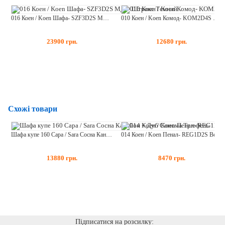
016 Коен / Koen Шафа- SZF3D2S МДФ Штрокс Темний
010 Коен / Koen Комод- KOM2D4S МДФ Штрокс Темний
23900
грн.
12680
грн.
Схожі товари
Шафа купе 160 Сара / Sara Сосна Каньйон + Дуб Сонома Трюфель
014 Коен / Koen Пенал- REG1D2S Венге Магія
13880
грн.
8470
грн.
Підписатися на розсилку: