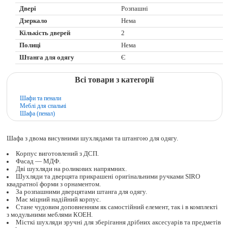
Двері
Розпашні
Дзеркало
Нема
Кількість дверей
2
Полиці
Нема
Штанга для одягу
Є
Всі товари з категорії
Шафи та пенали
Меблі для спальні
Шафа (пенал)
Шафа з двома висувними шухлядами та штангою для одягу.
Корпус виготовлений з ДСП.
Фасад — МДФ.
Дві шухляди на роликових напрямних.
Шухляди та дверцята прикрашені оригінальними ручками SIRO
квадратної форми з орнаментом.
За розпашними дверцятами штанга для одягу.
Має міцний надійний корпус.
Стане чудовим доповненням як самостійний елемент, так і в комплекті
з модульними меблями КОЕН.
Місткі шухляди зручні для зберігання дрібних аксесуарів та предметів