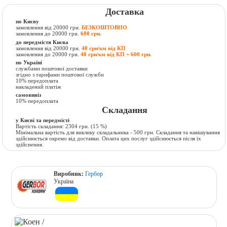
Доставка
по Києву
замовлення від 20000 грн.
БЕЗКОШТОВНО
замовлення до 20000 грн.
600 грн.
до передмістя Києва
замовлення від 20000 грн.
40 грн/км від КП
замовлення до 20000 грн.
40 грн/км від КП + 600 грн.
по Україні
службами поштової доставки
згідно з тарифами поштової служби
10% передоплата
накладений платіж
самовивіз
10% передоплата
Складання
у Києві та передмісті
Вартість складання:
2304 грн.
(15 %)
Мінімальна вартість для виклику складальника - 500 грн. Складання та навішування
здійснюється окремо від доставки. Оплата цих послуг здійснюється після їх
здійснення.
Виробник:
Гербор
Україна