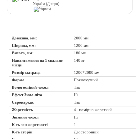
Україна (Дніпро)
Довжина, мм:
2000 мм
Ширина, мм:
1200 мм
Висота, мм:
180 мм
Навантаження на 1 спальне
140 кг
місце
Розмір матраца
1200*2000 мм
Форма
Прямокутний
Вологостікий чохол
Так
Ефект Зима-літо
Ні
Єврокаркас
Так
Жорсткість
4 - помірно жорсткий
Знімний чохол
Ні
К-ть зон жорсткості
1
К-ть сторін
Двосторонній