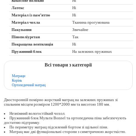
Кокосове волокно
Ні
Латекс
Ні
Матеріал із пам’яттю
Ні
Матеріал чохла
Тканина прогумована
Пакування
Звичайне
Пінополіуретан
Так
Покращена вентиляція
Ні
Пружинний блок
На залежних пружинах
Всі товари з категорії
Матраци
Корінь
Ортопедичний матрац
Двосторонній помірно жорсткий матрац на залежних пружинах зі
спальним місцем розміром 1200*2000 мм та висотою 180 мм.
Незнімний вологостійкий чохол.
Пружинний блок Мульти Bonnel та ортопедична піна забезпечують
достатню підтримку.
По периметру матрац підсилений бортом зі щільної піни.
Матрац має дві функціональні сторони з симетричною жорсткістю.