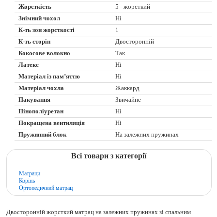
Жорсткість
5 - жорсткий
Знімний чохол
Ні
К-ть зон жорсткості
1
К-ть сторін
Двосторонній
Кокосове волокно
Так
Латекс
Ні
Матеріал із пам’яттю
Ні
Матеріал чохла
Жаккард
Пакування
Звичайне
Пінополіуретан
Ні
Покращена вентиляція
Ні
Пружинний блок
На залежних пружинах
Всі товари з категорії
Матраци
Корінь
Ортопедичний матрац
Двосторонній жорсткий матрац на залежних пружинах зі спальним