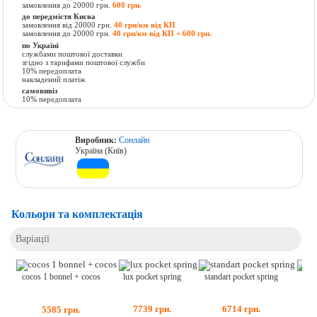
замовлення до 20000 грн.
600 грн.
до передмістя Києва
замовлення від 20000 грн.
40 грн/км від КП
замовлення до 20000 грн.
40 грн/км від КП + 600 грн.
по Україні
службами поштової доставки
згідно з тарифами поштової служби
10% передоплата
накладений платіж
самовивіз
10% передоплата
Виробник:
Сонлайн
Україна (Київ)
Кольори та комплектація
Варіації
lux pocket spring
standart pocket spring
fort
cocos 1 bonnel + cocos
7739
грн.
6714
грн.
5585
грн.