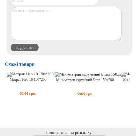
Схожі товари
Матрац 
Матрац Нео 10 150*200
Міні-матрац скручений Etran 150x200
76
6144
грн.
5965
грн.
Підписатися на розсилку: