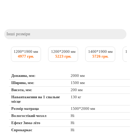
Інші розміри
1200*1900 мм
1200*2000 мм
1400*1900 мм
140
4977 грн.
5223 грн.
5726 грн.
6
Довжина, мм:
2000 мм
Ширина, мм:
1500 мм
Висота, мм:
200 мм
Навантаження на 1 спальне
130 кг
місце
Розмір матраца
1500*2000 мм
Вологостікий чохол
Ні
Ефект Зима-літо
Ні
Єврокаркас
Ні