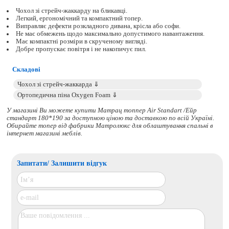
Чохол зі стрейч-жаккарду на бликавці.
Легкий, ергономічний та компактний топер.
Виправляє дефекти розкладного дивана, крісла або софи.
Не має обмежень щодо максимально допустимого навантаження.
Має компактні розміри в скрученому вигляді.
Добре пропускає повітря і не накопичує пил.
Складові
У магазині Ви можете купити Матрац топпер Air Standart /Ейр
стандарт 180*190 за доступною ціною та доставкою по всій Україні.
Обирайте
топер
від фабрики Матролюкс для облаштування спальні в
інтернет магазині меблів.
Запитати/ Залишити відгук