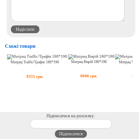
Схожі товари
Матрац Вирій 180*190
Матрац Whit
Матрац Traffic/Трафік 180*190
8606
грн.
915
9355
грн.
Підписатися на розсилку: