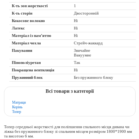
К-ть зон жорсткості
1
К-ть сторін
Двосторонній
Кокосове волокно
Ні
Латекс
Ні
Матеріал із пам’яттю
Ні
Матеріал чохла
Стрейч-жаккард
Пакування
Звичайне
Вакуумне
Пінополіуретан
Так
Покращена вентиляція
Ні
Пружинний блок
Без пружинного блоку
Всі товари з категорії
Матраци
Корінь
Топер
Топер середньої жорсткості для поліпшення спального місця дивана чи
ліжка без пружинного блоку зі спальним місцем розміром 1800*1900 мм
та висотою 6 мм.