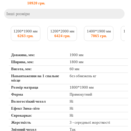
10920
грн.
Інші розміри
1200*1900 мм
1200*2000 мм
1400*1900 мм
140
6263 грн.
6424 грн.
7065 грн.
7
Довжина, мм:
1900 мм
Ширина, мм:
1800 мм
Висота, мм:
60 мм
Навантаження на 1 спальне
без обмежень кг
місце
Розмір матраца
1800*1900 мм
Форма
Прямокутний
Вологостікий чохол
Ні
Ефект Зима-літо
Ні
Єврокаркас
Ні
Жорсткість
3 - середньої жорсткості
Знімний чохол
Так