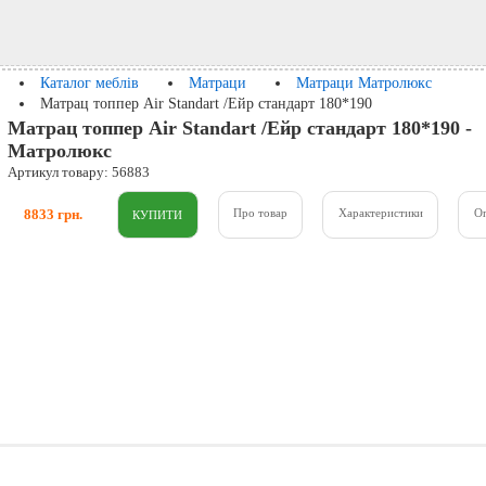
Каталог меблів
Матраци
Матраци Матролюкс
Матрац топпер Air Standart /Ейр стандарт 180*190
Матрац топпер Air Standart /Ейр стандарт 180*190 -
Матролюкс
Артикул товару: 56883
8833 грн.
Про товар
Характеристики
О