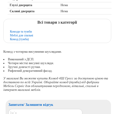
Глухі дверцята
Нема
Скляні дверцята
Нема
Всі товари з категорії
Комоди та тумби
Меблі для спальні
Комод (тумба)
Комод з чотирма висувними шухлядами.
Виконаний з ДСП.
Чотири місткі висувні шухляди.
Зручні довгасті ручки.
Рифлений декоративний фасад.
У магазині Ви можете купити Комод 4Ш Гресс за доступною ціною та
доставкою по всій Україні. Обирайте
комод (тумба)
від фабрики
Мебель Сервіс для облаштування передпокою, вітальні, спальні в
інтернет магазині меблів.
Запитати/ Залишити відгук