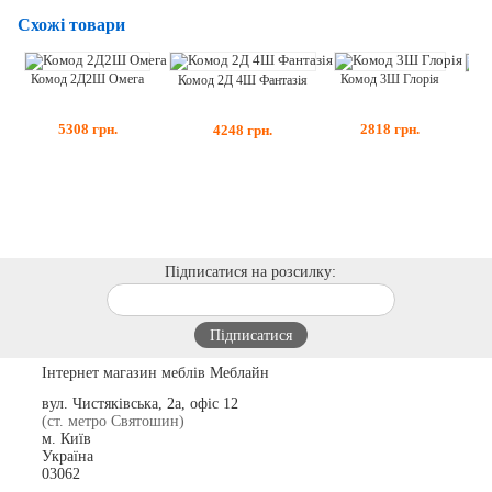
Схожі товари
Комод 3Ш Глорія
Комод 2Д2Ш Омега
Комод 2Д 4Ш Фантазія
Ко
2818
грн.
5308
грн.
4248
грн.
Підписатися на розсилку:
Інтернет магазин меблів Меблайн
вул. Чистяківська, 2а, офіс 12
(ст. метро Святошин)
м. Київ
Україна
03062