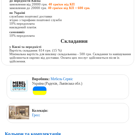
до передмістя Києва
замовлення від 20000 грн.
40 грн/км від КП
замовлення до 20000 грн.
40 грн/км від КП + 600 грн.
по Україні
службами поштової доставки
згідно з тарифами поштової служби
10% передоплата
накладений платіж
самовивіз
10% передоплата
Складання
у Києві та передмісті
Вартість складання:
614 грн.
(15 %)
Мінімальна вартість для виклику складальника - 500 грн. Складання та навішування
здійснюється окремо від доставки. Оплата цих послуг здійснюється після їх
здійснення.
Виробник:
Мебель Сервіс
Україна (Радехів, Львівська обл.)
Колекція:
Гресс
Кольори та комплектація