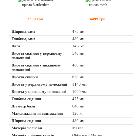
крісло 6 artleather
крісло mesh
3599
грн.
4499
грн.
Ширина, мм:
475 мм
Глибина, мм:
480 мм
Вага
14,7 кг
Висота сидіння у верхньому
540 мм
положенні
Висота сидіння у нижньому
460 мм
положенні
Висота спинки
620 мм
Висота у верхньому положенні
1140 мм
Висота у нижньому положенні
1060 мм
Глибина сидіння
475 мм
Діаметр бази
640 мм
Максимальне навантаження
120 кг
Ширина сидіння
480 мм
Матеріал основи
Метал
Матеріал підлокітників
Оббивка + Метал