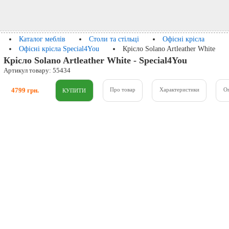
Каталог меблів
Столи та стільці
Офісні крісла
Офісні крісла Special4You
Крісло Solano Artleather White
Крісло Solano Artleather White - Special4You
Артикул товару: 55434
4799 грн.
Про товар
Характеристики
О