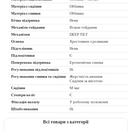
Матеріал сидіння
Оббивка
Матеріал спинки
Оббивка
Бічна підтримка
Нема
Механізм гойдання
Вільне гойдання
Механізми
DEEP TILT
Основа
Хрестовина з роликами
Підголівник
Нема
Підлокітники
Є
Поперекова підтримка
Ергономічна спинка
Регулювання підлокітників
Ні
Регулювання спинки та сидіння
Жорсткість качання
Сидіння за висотою
Сидіння
М’яке
Стопери коліс
Є
Фіксація нахилу
У робочому положенні
Штабелювання
Ні
Всі товари з категорії