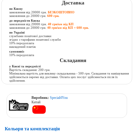
Доставка
по Києву
замовлення від 20000 грн.
БЕЗКОШТОВНО
замовлення до 20000 грн.
600 грн.
до передмістя Києва
замовлення від 20000 грн.
40 грн/км від КП
замовлення до 20000 грн.
40 грн/км від КП + 600 грн.
по Україні
службами поштової доставки
згідно з тарифами поштової служби
10% передоплата
накладений платіж
самовивіз
10% передоплата
Складання
у Києві та передмісті
Вартість складання: 200 грн.
Мінімальна вартість для виклику складальника - 500 грн. Складання та навішування
здійснюється окремо від доставки. Оплата цих послуг здійснюється після їх
здійснення.
Виробник:
Special4You
Китай
Кольори та комплектація