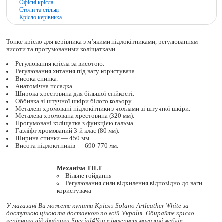
Офісні крісла
Столи та стільці
Крісло керівника
Тонке крісло для керівника з м’якими підлокітниками, регулюванням
висоти та прогумованими коліщатками.
Регулювання крісла за висотою.
Регулювання хитання під вагу користувача.
Висока спинка.
Анатомічна посадка.
Широка хрестовина для більшої стійкості.
Оббивка зі штучної шкіри білого кольору.
Металеві хромовані підлокітники з чохлами зі штучної шкіри.
Металева хромована хрестовина (320 мм).
Прогумовані коліщатка з функцією гальма.
Газліфт хромований 3-й клас (80 мм).
Ширина спинки — 450 мм.
Висота підлокітників — 690-770 мм.
Механізм TILT
Вільне гойдання
Регулювання сили відхилення відповідно до ваги
користувача
У магазині Ви можете купити Крісло Solano Artleather White за
доступною ціною та доставкою по всій Україні. Обирайте
крісло
керівника
від фабрики Special4You в інтернет магазині меблів.