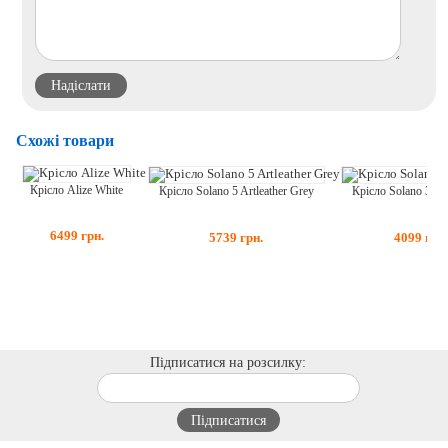
Схожі товари
Крісло Alize White
Крісло Solano 3 Me
Крісло Solano 5 Artleather Grey
6499
грн.
4099
грн
5739
грн.
Підписатися на розсилку: