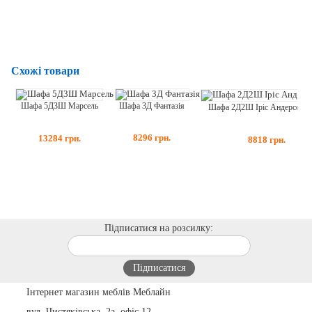
Схожі товари
Шафа 3Д Фантазія
Шафа 5Д3Ш Марсель
Шафа 2Д2Ш Іріс Андерсон 
8296
грн.
13284
грн.
8818
грн.
Підписатися на розсилку:
Інтернет магазин меблів Меблайн
вул. Чистяківська, 2а, офіс 12