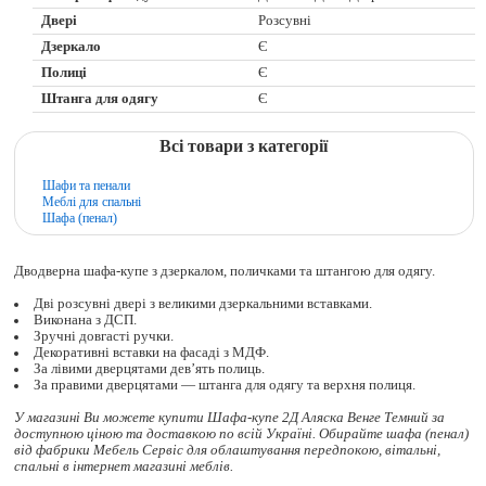
Двері
Розсувні
Дзеркало
Є
Полиці
Є
Штанга для одягу
Є
Всі товари з категорії
Шафи та пенали
Меблі для спальні
Шафа (пенал)
Дводверна шафа-купе з дзеркалом, поличками та штангою для одягу.
Дві розсувні двері з великими дзеркальними вставками.
Виконана з ДСП.
Зручні довгасті ручки.
Декоративні вставки на фасаді з МДФ.
За лівими дверцятами дев’ять полиць.
За правими дверцятами — штанга для одягу та верхня полиця.
У магазині Ви можете купити Шафа-купе 2Д Аляска Венге Темний за
доступною ціною та доставкою по всій Україні. Обирайте
шафа (пенал)
від фабрики Мебель Сервіс для облаштування передпокою, вітальні,
спальні в інтернет магазині меблів.