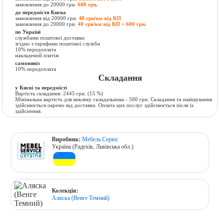
замовлення до 20000 грн.
600 грн.
до передмістя Києва
замовлення від 20000 грн.
40 грн/км від КП
замовлення до 20000 грн.
40 грн/км від КП + 600 грн.
по Україні
службами поштової доставки
згідно з тарифами поштової служби
10% передоплата
накладений платіж
самовивіз
10% передоплата
Складання
у Києві та передмісті
Вартість складання:
2445 грн.
(15 %)
Мінімальна вартість для виклику складальника - 500 грн. Складання та навішування
здійснюється окремо від доставки. Оплата цих послуг здійснюється після їх
здійснення.
Виробник:
Мебель Сервіс
Україна (Радехів, Львівська обл.)
Колекція:
Аляска (Венге Темний)