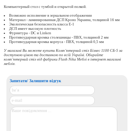
Компьютерный стол с тумбой и открытой полкой.
Возможно исполнение в зеркальном отображении
Материал - ламинированная ДСП Кроно Украина, толщиной 16 мм
Экологическая безопасность класса Е-1
ДСП имеет высокую плотность
Фурнитура - DC и Linken
Противоударная кромка столешницы - ПВХ, толщиной 2 мм
Противоударная кромка корпуса - ПВХ, толщиной 0,5 мм
У магазині Ви можете купити Комп’ютерний стіл Бізнес 1100 СБ-5 за
доступною ціною та доставкою по всій Україні. Обирайте
комп’ютерний стіл
від фабрики Flash Nika Меблі в інтернет магазині
меблів.
Запитати/ Залишити відгук