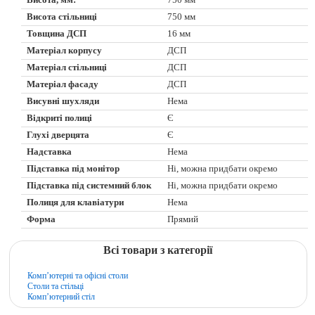
Висота, мм:
750 мм
Висота стільниці
750 мм
Товщина ДСП
16 мм
Матеріал корпусу
ДСП
Матеріал стільниці
ДСП
Матеріал фасаду
ДСП
Висувні шухляди
Нема
Відкриті полиці
Є
Глухі дверцята
Є
Надставка
Нема
Підставка під монітор
Ні, можна придбати окремо
Підставка під системний блок
Ні, можна придбати окремо
Полиця для клавіатури
Нема
Форма
Прямий
Всі товари з категорії
Комп’ютерні та офісні столи
Столи та стільці
Комп’ютерний стіл