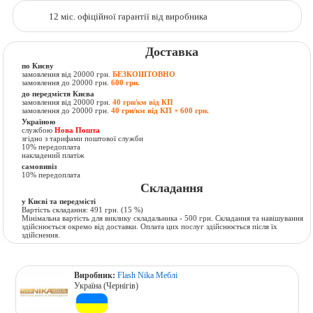
12 міс. офіційної гарантії від виробника
Доставка
по Києву
замовлення від 20000 грн.
БЕЗКОШТОВНО
замовлення до 20000 грн.
600 грн.
до передмістя Києва
замовлення від 20000 грн.
40 грн/км від КП
замовлення до 20000 грн.
40 грн/км від КП + 600 грн.
Україною
службою
Нова Пошта
згідно з тарифами поштової служби
10% передоплата
накладений платіж
самовивіз
10% передоплата
Складання
у Києві та передмісті
Вартість складання:
491 грн.
(15 %)
Мінімальна вартість для виклику складальника - 500 грн. Складання та навішування
здійснюється окремо від доставки. Оплата цих послуг здійснюється після їх
здійснення.
Виробник:
Flash Nika Меблі
Україна (Чернігів)