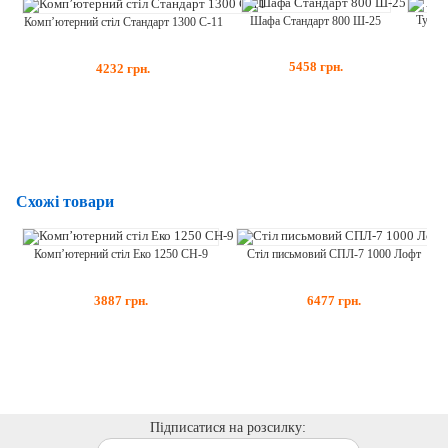
Тумба
Шафа Стандарт 800 Ш-25
Комп’ютерний стіл Стандарт 1300 С-11
5458
грн.
4232
грн.
Схожі товари
Стіл письмовий СПЛ-7 1000 Лофт
Комп’ютерний стіл Еко 1250 СН-9
6477
грн.
3887
грн.
Підписатися на розсилку: