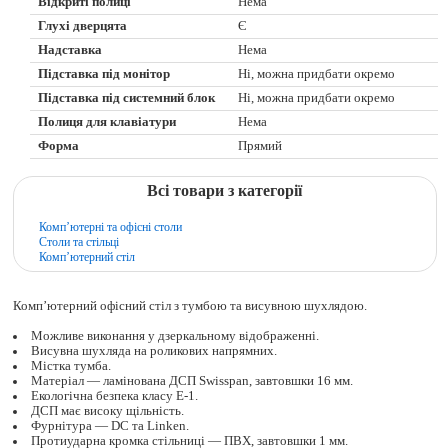
Відкриті полиці
Нема
Глухі дверцята
Є
Надставка
Нема
Підставка під монітор
Ні, можна придбати окремо
Підставка під системний блок
Ні, можна придбати окремо
Полиця для клавіатури
Нема
Форма
Прямий
Всі товари з категорії
Комп’ютерні та офісні столи
Столи та стільці
Комп’ютерний стіл
Комп’ютерний офісний стіл з тумбою та висувною шухлядою.
Можливе виконання у дзеркальному відображенні.
Висувна шухляда на роликових напрямних.
Містка тумба.
Матеріал — ламінована ДСП Swisspan, завтовшки 16 мм.
Екологічна безпека класу Е-1.
ДСП має високу щільність.
Фурнітура — DC та Linken.
Протиударна кромка стільниці — ПВХ, завтовшки 1 мм.