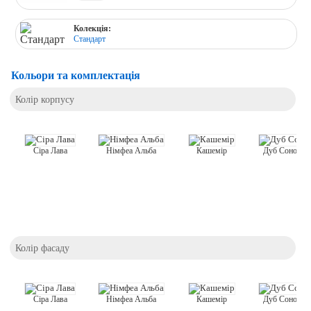
Колекція:
Стандарт
Кольори та комплектація
Колір корпусу
Кашемір
Сіра Лава
Німфеа Альба
Дуб Сонома 
Колір фасаду
Кашемір
Сіра Лава
Німфеа Альба
Дуб Сонома 