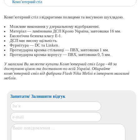
Комп’ютерний стіл
Комп’ютерний стіл з відкритими полицями та висувною шухлядою.
Можливе виконання у дзеркальному відображенні.
Матеріал — ламінована ДСП Кроно Україна, завтовшки 16 мм.
Екологічна безпека класу Е-1.
ДСП має високу щільність.
Фурнітура — DC та Linken.
Протиударна кромка стільниці — ПВХ, завтовшки 1 мм.
Протиударна кромка корпусу — ПВХ, завтовшки 0, 5 мм.
У магазині Ви можете купити Комп’ютерний стіл Lega - 48 за
доступною ціною та доставкою по всій Україні. Обирайте
комп’ютерний стіл
від фабрики Flash Nika Меблі в інтернет магазині
меблів.
Запитати/ Залишити відгук