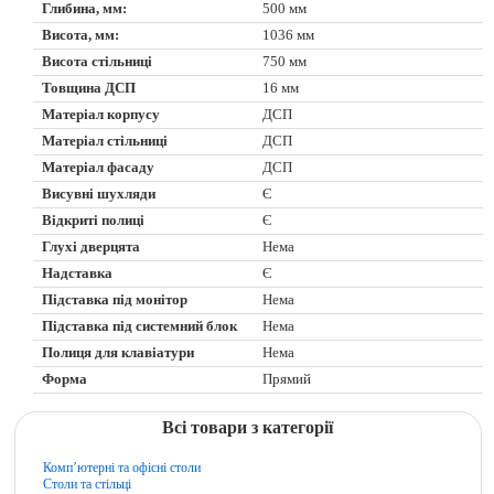
Глибина, мм:
500 мм
Висота, мм:
1036 мм
Висота стільниці
750 мм
Товщина ДСП
16 мм
Матеріал корпусу
ДСП
Матеріал стільниці
ДСП
Матеріал фасаду
ДСП
Висувні шухляди
Є
Відкриті полиці
Є
Глухі дверцята
Нема
Надставка
Є
Підставка під монітор
Нема
Підставка під системний блок
Нема
Полиця для клавіатури
Нема
Форма
Прямий
Всі товари з категорії
Комп’ютерні та офісні столи
Столи та стільці