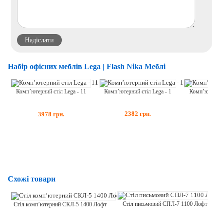
Набір офісних меблів Lega | Flash Nika Меблі
Комп’ютерний стіл Lega - 1
Комп’ютерний стіл Lega - 11
Комп’ютерни
2382
грн.
3978
грн.
34
Схожі товари
Стіл письмовий СПЛ-7 1100 Лофт
Стіл комп’ютерний СКЛ-5 1400 Лофт