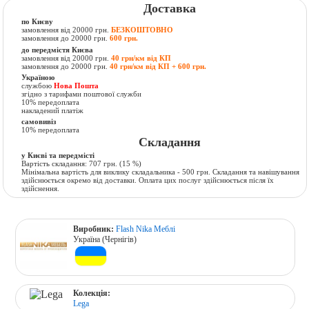
Доставка
по Києву
замовлення від 20000 грн.
БЕЗКОШТОВНО
замовлення до 20000 грн.
600 грн.
до передмістя Києва
замовлення від 20000 грн.
40 грн/км від КП
замовлення до 20000 грн.
40 грн/км від КП + 600 грн.
Україною
службою
Нова Пошта
згідно з тарифами поштової служби
10% передоплата
накладений платіж
самовивіз
10% передоплата
Складання
у Києві та передмісті
Вартість складання:
707 грн.
(15 %)
Мінімальна вартість для виклику складальника - 500 грн. Складання та навішування
здійснюється окремо від доставки. Оплата цих послуг здійснюється після їх
здійснення.
Виробник:
Flash Nika Меблі
Україна (Чернігів)
Колекція:
Lega