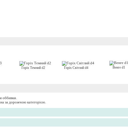
Венге d1
Горіх Темний d2
Горіх Світлий d4
и оббивки.
вана за дорожчою категорією.