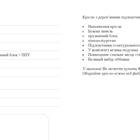
Крісло з дерев’яними підлокітн
Наповнення крісла:
Букова ламель
пружинний блок
пінополіуретан
Підлокітники із натуральног
У комплекті велика подушка
Повноцінне спальне місце ст
нний блок + ППУ
Великий вибір оббивки
У магазині Ви можете купити К
Обирайте
крісло-ліжко
від фаб