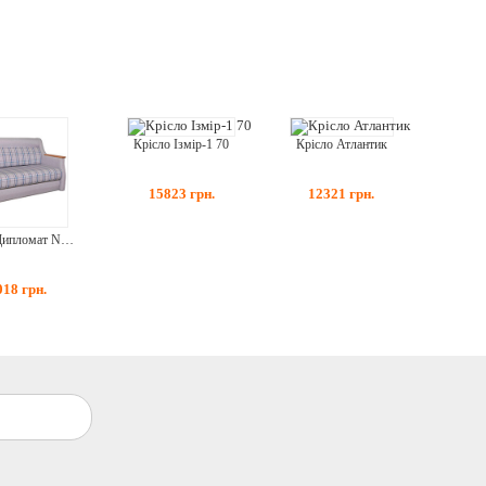
Крісло Атлантик
Крісло Ізмір-1 70
12321
грн.
15823
грн.
Крісло Дипломат New 2 90
018
грн.