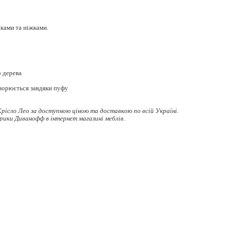
иками та ніжками.
о дерева
ворюється завдяки пуфу
рісло Лео за доступною ціною та доставкою по всій Україні.
рики Диванофф в інтернет магазині меблів.