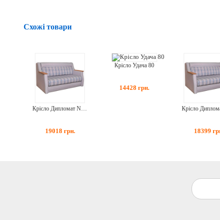
Схожі товари
Крісло Удача 80
14428
грн.
Крісло Дипломат New 2 90
19018
грн.
18399
гр