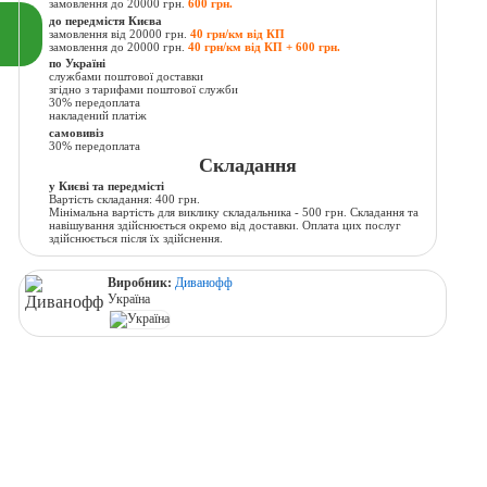
замовлення до 20000 грн.
600 грн.
до передмістя Києва
замовлення від 20000 грн.
40 грн/км від КП
замовлення до 20000 грн.
40 грн/км від КП + 600 грн.
по Україні
службами поштової доставки
згідно з тарифами поштової служби
30% передоплата
накладений платіж
самовивіз
30% передоплата
Складання
у Києві та передмісті
Вартість складання: 400 грн.
Мінімальна вартість для виклику складальника - 500 грн. Складання та
навішування здійснюється окремо від доставки. Оплата цих послуг
здійснюється після їх здійснення.
Виробник:
Диванофф
Україна