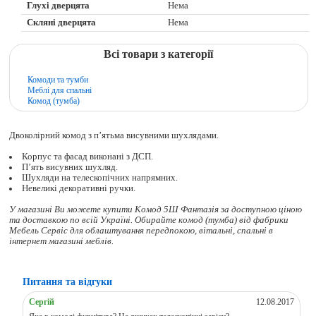
Глухі дверцята
Нема
Скляні дверцята
Нема
Всі товари з категорії
Комоди та тумби
Меблі для спальні
Комод (тумба)
Двоколірний комод з п’ятьма висувними шухлядами.
Корпус та фасад виконані з ДСП.
П’ять висувних шухляд.
Шухляди на телескопічних напрямних.
Невеликі декоративні ручки.
У магазині Ви можете купити Комод 5Ш Фантазія за доступною ціною
та доставкою по всій Україні. Обирайте
комод (тумба)
від фабрики
Мебель Сервіс для облаштування передпокою, вітальні, спальні в
інтернет магазині меблів.
Питання та відгуки
Сергій
12.08.2017