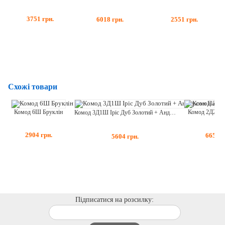
3751
грн.
6018
грн.
2551
грн.
Схожі товари
Комод 6Ш Бруклін
Комод 2Д2Ш 
Комод 3Д1Ш Іріс Дуб Золотий + Андерсон Пайн
2904
грн.
6658
г
5604
грн.
Підписатися на розсилку: