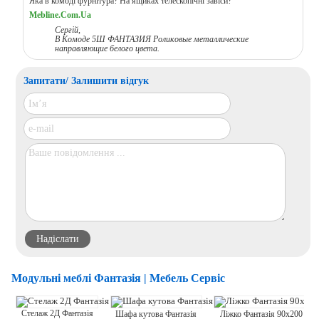
Яка в комоді фурнітура? На ящиках телескопічні завіси?
Mebline.Com.Ua
Сергій,
В Комоде 5Ш ФАНТАЗИЯ Роликовые металлические
направляющие белого цвета.
Запитати/ Залишити відгук
Модульні меблі Фантазія | Мебель Сервіс
Стелаж 2Д Фантазія
Шафа кутова Фантазія
Ліжко Фантазія 90х200