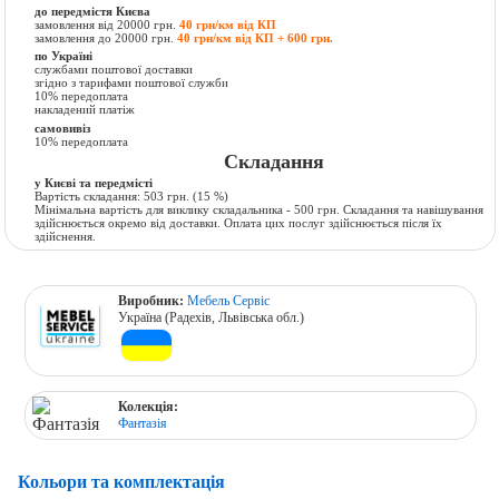
до передмістя Києва
замовлення від 20000 грн.
40 грн/км від КП
замовлення до 20000 грн.
40 грн/км від КП + 600 грн.
по Україні
службами поштової доставки
згідно з тарифами поштової служби
10% передоплата
накладений платіж
самовивіз
10% передоплата
Складання
у Києві та передмісті
Вартість складання:
503 грн.
(15 %)
Мінімальна вартість для виклику складальника - 500 грн. Складання та навішування
здійснюється окремо від доставки. Оплата цих послуг здійснюється після їх
здійснення.
Виробник:
Мебель Сервіс
Україна (Радехів, Львівська обл.)
Колекція:
Фантазія
Кольори та комплектація