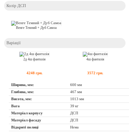
Колір ДСП
Венге Темний + Дуб Самоа
Варіації
2д 4ш фантазія
4ш фантазія
4248
грн.
3572
грн.
Ширина, мм:
600 мм
Глибина, мм:
467 мм
Висота, мм:
1013 мм
Вага
39 кг
Матеріал корпусу
ДСП
Матеріал фасаду
ДСП
Відкриті полиці
Нема