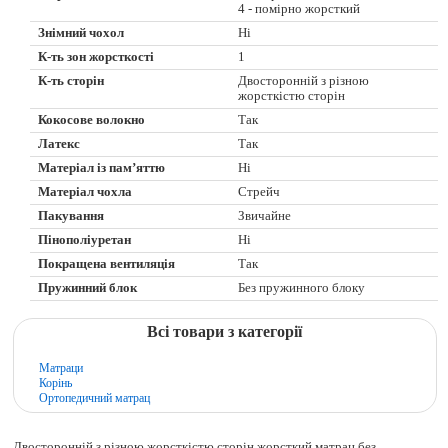
4 - помірно жорсткий
Знімний чохол
Ні
К-ть зон жорсткості
1
К-ть сторін
Двосторонній з різною
жорсткістю сторін
Кокосове волокно
Так
Латекс
Так
Матеріал із пам’яттю
Ні
Матеріал чохла
Стрейч
Пакування
Звичайне
Пінополіуретан
Ні
Покращена вентиляція
Так
Пружинний блок
Без пружинного блоку
Всі товари з категорії
Матраци
Корінь
Ортопедичний матрац
Двосторонній з різною жорсткістю сторін жорсткий матрац без