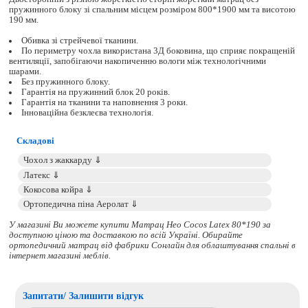
пружинного блоку зі спальним місцем розміром 800*1900 мм та висотою
190 мм.
Обивка зі стрейчевої тканини.
По периметру чохла використана 3Д боковина, що сприяє покращеній
вентиляції, запобігаючи накопиченню вологи між технологічними
шарами.
Без пружинного блоку.
Гарантія на пружинний блок 20 років.
Гарантія на тканини та наповнення 3 роки.
Інноваційна безклеєва технологія.
Складові
У магазині Ви можете купити Матрац Нео Cocos Latex 80*190 за
доступною ціною та доставкою по всій Україні. Обирайте
ортопедичний матрац
від фабрики Сонлайн для облаштування спальні в
інтернет магазині меблів.
Запитати/ Залишити відгук