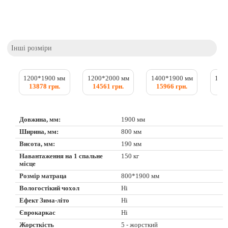
Інші розміри
1200*1900 мм
1200*2000 мм
1400*1900 мм
140
13878 грн.
14561 грн.
15966 грн.
16
Довжина, мм:
1900 мм
Ширина, мм:
800 мм
Висота, мм:
190 мм
Навантаження на 1 спальне
150 кг
місце
Розмір матраца
800*1900 мм
Вологостікий чохол
Ні
Ефект Зима-літо
Ні
Єврокаркас
Ні
Жорсткість
5 - жорсткий