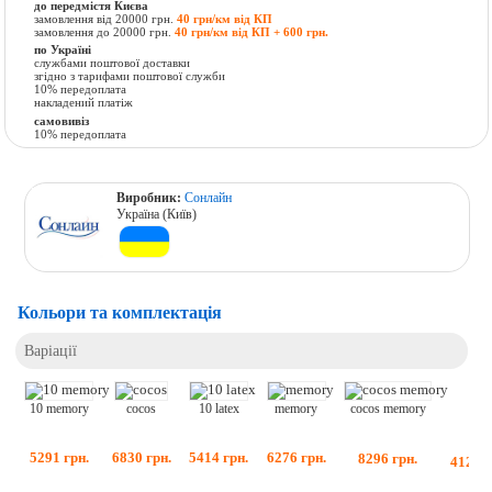
до передмістя Києва
замовлення від 20000 грн.
40 грн/км від КП
замовлення до 20000 грн.
40 грн/км від КП + 600 грн.
по Україні
службами поштової доставки
згідно з тарифами поштової служби
10% передоплата
накладений платіж
самовивіз
10% передоплата
Виробник:
Сонлайн
Україна (Київ)
Кольори та комплектація
Варіації
cocos
10 latex
memory
10 memory
cocos memory
6830
грн.
5414
грн.
6276
грн.
5291
грн.
8296
грн.
4120
г