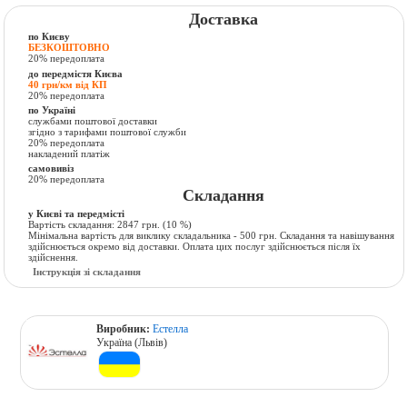
Доставка
по Києву
БЕЗКОШТОВНО
20% передоплата
до передмістя Києва
40 грн/км від КП
20% передоплата
по Україні
службами поштової доставки
згідно з тарифами поштової служби
20% передоплата
накладений платіж
самовивіз
20% передоплата
Складання
у Києві та передмісті
Вартість складання:
2847 грн.
(10 %)
Мінімальна вартість для виклику складальника - 500 грн. Складання та навішування
здійснюється окремо від доставки. Оплата цих послуг здійснюється після їх
здійснення.
Інструкція зі складання
Виробник:
Естелла
Україна (Львів)