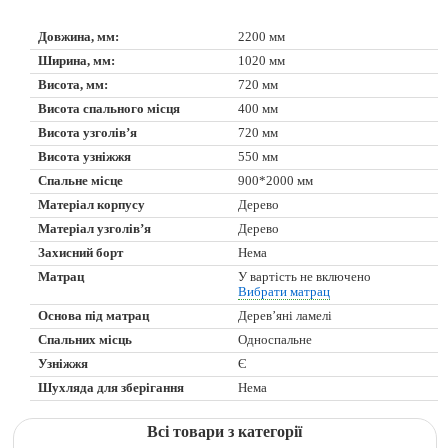
Довжина, мм:
2200 мм
Ширина, мм:
1020 мм
Висота, мм:
720 мм
Висота спального місця
400 мм
Висота узголів’я
720 мм
Висота узніжжя
550 мм
Спальне місце
900*2000 мм
Матеріал корпусу
Дерево
Матеріал узголів’я
Дерево
Захисний борт
Нема
Матрац
У вартість не включено
Вибрати матрац
Основа під матрац
Дерев’яні ламелі
Спальних місць
Односпальне
Узніжжя
Є
Шухляда для зберігання
Нема
Всі товари з категорії