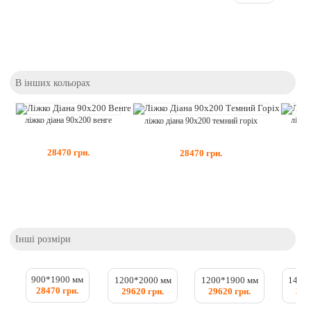
В інших кольорах
ліжко діана 90x200 венге
ліжко
ліжко діана 90x200 темний горіх
28470
грн.
28470
грн.
Інші розміри
900*1900 мм
1200*2000 мм
1200*1900 мм
1400
28470 грн.
29620 грн.
29620 грн.
307