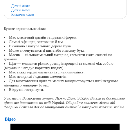
Дитячі ліжка
Дитячі меблі
Класичне ліжко
Букове односпальне ліжко.
Має класичний дизайн та ідеальні форми.
Ламелі з фанери, завтовшки 8 мм.
Виконано з натурального дерева бука.
Може виконуватись зі щита або з масиву бука.
Масив — цільноламельний матеріал, елементи якого склеєні по
довжині.
Щит — елементи різних розмірів зрощені та склеєні між собою
(візуально нагадує паркетну кладку).
Має тяжкі верхні елементи із січенням еліпсу.
Має невидимі з’єднання елементів.
Для виготовлення щита та масиву використовується клей ведучого
німецького концерну Jowat.
Відсутні гострі кути.
У магазині Ви можете купити Ліжко Діана 90x200 Вільха за доступною
ціною та доставкою по всій Україні. Обирайте
класичне ліжко
від
фабрики Естелла для облаштування дитячої в інтернет магазині меблів.
Відео