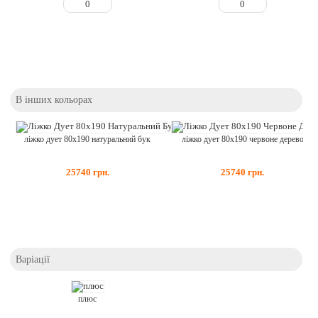
В інших кольорах
ліжко дует 80x190 натуральний бук
ліжко дует 80x190 червоне дерево
25740
грн.
25740
грн.
Варіації
плюс