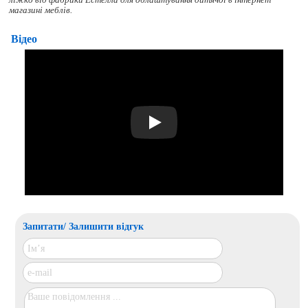
ліжко
від фабрики Естелла для облаштування дитячої в інтернет
магазині меблів.
Відео
Play
Запитати/ Залишити відгук