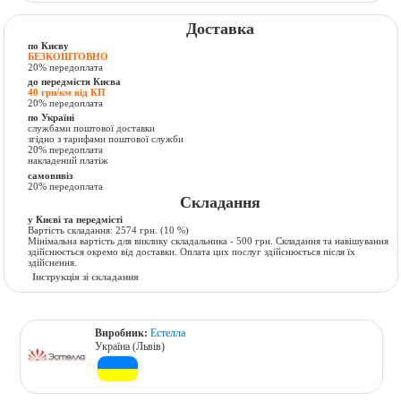
Доставка
по Києву
БЕЗКОШТОВНО
20% передоплата
до передмістя Києва
40 грн/км від КП
20% передоплата
по Україні
службами поштової доставки
згідно з тарифами поштової служби
20% передоплата
накладений платіж
самовивіз
20% передоплата
Складання
у Києві та передмісті
Вартість складання:
2574 грн.
(10 %)
Мінімальна вартість для виклику складальника - 500 грн. Складання та навішування
здійснюється окремо від доставки. Оплата цих послуг здійснюється після їх
здійснення.
Інструкція зі складання
Виробник:
Естелла
Україна (Львів)