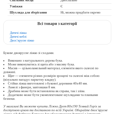
Спальних місць
Двоспальне
Узніжжя
Є
Шухляда для зберігання
Ні, можна придбати окремо
Всі товари з категорії
Дитячі ліжка
Дитячі меблі
Двох’ярусне ліжко
Букове двоярусне ліжко зі сходами.
Виконано з натурального дерева бука.
Може виконуватись зі щита або з масиву бука.
Масив — цільноламельний матеріал, елементи якого склеєні по
довжині.
Щит — елементи різних розмірів зрощені та склеєні між собою
(візуально нагадує паркетну кладку).
Стійки ліжка виготовлені з букової деревини 40х40 мм.
Ламелі з фанери, завтовшки 8 мм.
Драбина може бути встановлена як справа, так і зліва.
Додатково може бути укомплектоване шухлядами та планками
безпеки.
У магазині Ви можете купити Ліжко Дует 80x190 Темний Горіх за
доступною ціною та доставкою по всій Україні. Обирайте
двох’ярусне