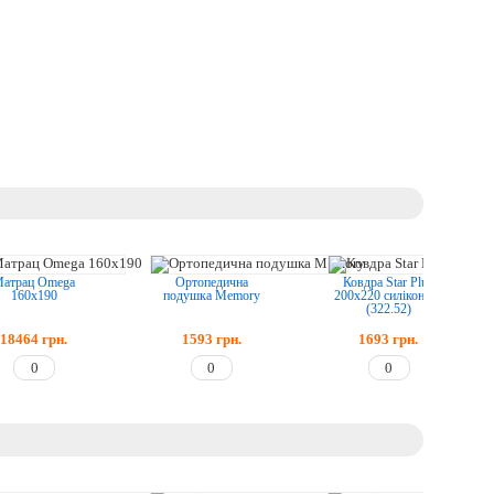
атрац Omega
Ортопедична
Ковдра Star Plus
160x190
подушка Memory
200х220 силіконова
(322.52)
18464
грн.
1593
грн.
1693
грн.