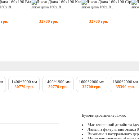
ліжко діана 160x190 вільха
ліжко діана 160x190 каштан
ліжко діана 160x190 сірий
0
грн.
32700
грн.
32700
грн.
мм
1400*2000 мм
1400*1900 мм
1600*2000 мм
1800*2000 мм
30770 грн.
30770 грн.
32700 грн.
35390 грн.
Букове двоспальне ліжко.
Має класичний дизайн та іде
Ламелі з фанери, завтовшки 8
Виконано з натурального дер
Може виконуватись зі щита а