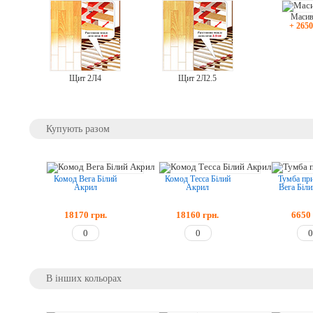
Масив
+ 2650
Щит 2Л4
Щит 2Л2.5
Купують разом
Комод Вега Білий
Комод Тесса Білий
Тумба пр
Акрил
Акрил
Вега Біл
18170
грн.
18160
грн.
6650
В інших кольорах