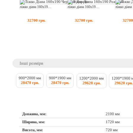
ліжко діана 160x190 червоне дерево
ліжко діана 160x190 рожевий
32700
грн.
32700
грн.
3270
Інші розміри
900*2000 мм
900*1900 мм
1200*2000 мм
1200*1900 
28470 грн.
28470 грн.
29620 грн.
29620 грн.
Довжина, мм:
2100 мм
Ширина, мм:
1720 мм
Висота, мм:
720 мм