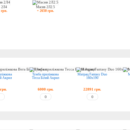
 2Л4
Масив 2Л2.5
 грн.
+ 2650 грн.
иліжкова
Тумба приліжкова
Матрац Fantasy Duo
М
ий Акрил
Тесса Білий Акрил
160x190
грн.
6000
грн.
22891
грн.