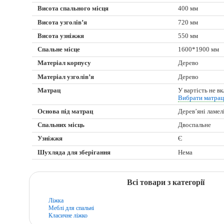
Висота спального місця
400 мм
Висота узголів’я
720 мм
Висота узніжжя
550 мм
Спальне місце
1600*1900 мм
Матеріал корпусу
Дерево
Матеріал узголів’я
Дерево
Матрац
У вартість не в
Вибрати матра
Основа під матрац
Дерев’яні ламел
Спальних місць
Двоспальне
Узніжжя
Є
Шухляда для зберігання
Нема
Всі товари з категорії
Ліжка
Меблі для спальні
Класичне ліжко