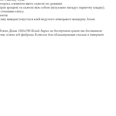
еріал, елементи якого склеєні по довжині.
рів зрощені та склеєні між собою (візуально нагадує паркетну кладку).
 січенням еліпсу.
ентів.
сиву використовується клей ведучого німецького концерну Jowat.
Ліжко Діана 160x190 Білий Акрил за доступною ціною та доставкою
ичне ліжко
від фабрики Естелла для облаштування спальні в інтернет