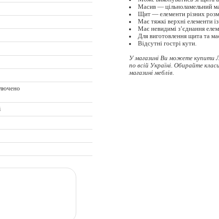
Масив — цільноламельний мат
Щит — елементи різних розмі
Має тяжкі верхні елементи із
Має невидимі з’єднання елем
Для виготовлення щита та ма
Відсутні гострі кути.
У магазині Ви можете купити 
по всій Україні. Обирайте
клас
магазині меблів.
ключено
ц
і