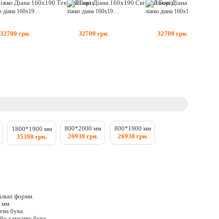
ліжко діана 160x190 темний горіх
ліжко діана 160x190 світлий горіх
ліжко діана 160x190 венге
32700
грн.
32700
грн.
32700
грн.
800*2000 мм
800*1900 мм
1800*1900 мм
26930 грн.
26930 грн.
35390 грн.
альні форми.
 мм.
ева бука.
бо з масиву бука.