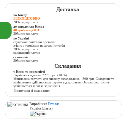
Доставка
по Києву
БЕЗКОШТОВНО
20% передоплата
до передмістя Києва
40 грн/км від КП
20% передоплата
по Україні
службами поштової доставки
згідно з тарифами поштової служби
20% передоплата
накладений платіж
самовивіз
20% передоплата
Складання
у Києві та передмісті
Вартість складання:
3270 грн.
(10 %)
Мінімальна вартість для виклику складальника - 500 грн. Складання та
навішування здійснюється окремо від доставки. Оплата цих послуг
здійснюється після їх здійснення.
Інструкція зі складання
Виробник:
Естелла
Україна (Львів)