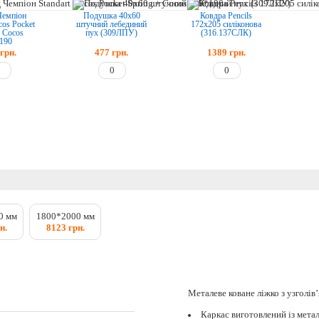
Чемпіон
Подушка 40х60
Ковдра Pencils
cos Pocket
штучний лебединий
172х205 силіконова
+ Cocos
пух (309ЛПУ)
(316.137СЛК)
190
грн.
477
грн.
1389
грн.
0 мм
1800*2000 мм
н.
8123 грн.
Металеве коване ліжко з узголів
Каркас виготовлений із мета