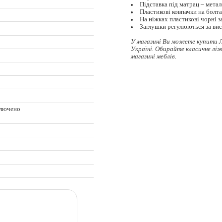
Підставка під матрац – метал
Пластикові ковпачки на бол
На ніжках пластикові чорні 
Заглушки регулюються за ви
У магазині Ви можете купити 
Україні. Обирайте
класичне лі
магазині меблів.
ключено
ц