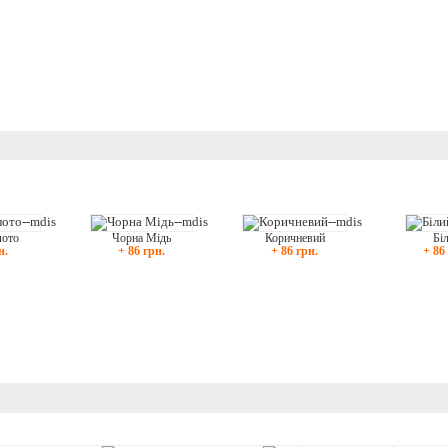
Бі
Чорна Мідь
Коричневий
лото
+ 86
+ 86 грн.
+ 86 грн.
н.