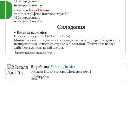
10% передоплата
накладений платіж
службою
Нова Пошта
згідно з тарифами поштової служби
10% передоплата
накладений платіж
Складання
у Києві та передмісті
Вартість складання:
1202 грн.
(15 %)
Мінімальна вартість для виклику складальника - 500 грн. Складання та
навішування здійснюється окремо від доставки. Оплата цих послуг
здійснюється після їх здійснення.
Інструкція зі складання
Виробник:
Металл-Дизайн
Україна (Краматорськ, Донецька обл.)