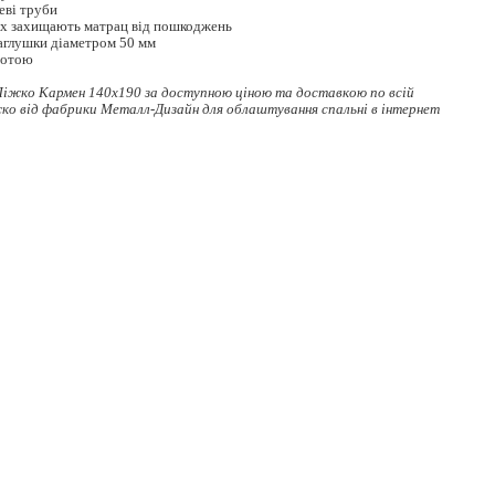
еві труби
тах захищають матрац від пошкоджень
заглушки діаметром 50 мм
сотою
Ліжко Кармен 140x190 за доступною ціною та доставкою по всій
жко
від фабрики Металл-Дизайн для облаштування спальні в інтернет