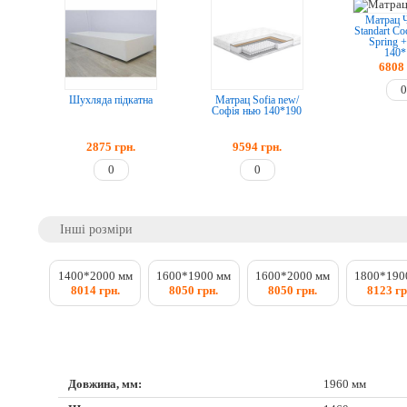
Матрац 
Standart Co
Spring 
140*
6808
Шухляда підкатна
Матрац Sofia new/
Софія нью 140*190
2875
грн.
9594
грн.
Інші розміри
1400*2000 мм
1600*1900 мм
1600*2000 мм
1800*190
8014 грн.
8050 грн.
8050 грн.
8123 гр
Довжина, мм:
1960 мм