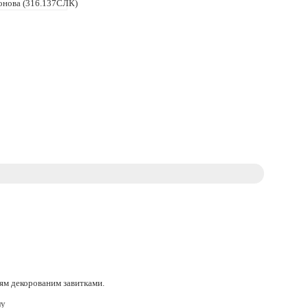
’ям декорованим завитками.
лу