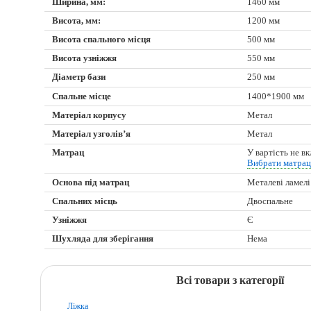
Ширина, мм:
1460 мм
Висота, мм:
1200 мм
Висота спального місця
500 мм
Висота узніжжя
550 мм
Діаметр бази
250 мм
Спальне місце
1400*1900 мм
Матеріал корпусу
Метал
Матеріал узголів’я
Метал
Матрац
У вартість не в
Вибрати матра
Основа під матрац
Металеві ламелі
Спальних місць
Двоспальне
Узніжжя
Є
Шухляда для зберігання
Нема
Всі товари з категорії
Ліжка