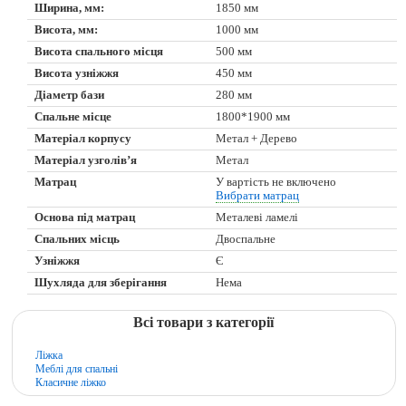
Ширина, мм:
1850 мм
Висота, мм:
1000 мм
Висота спального місця
500 мм
Висота узніжжя
450 мм
Діаметр бази
280 мм
Спальне місце
1800*1900 мм
Матеріал корпусу
Метал + Дерево
Матеріал узголів’я
Метал
Матрац
У вартість не включено
Вибрати матрац
Основа під матрац
Металеві ламелі
Спальних місць
Двоспальне
Узніжжя
Є
Шухляда для зберігання
Нема
Всі товари з категорії
Ліжка
Меблі для спальні
Класичне ліжко