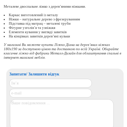
Металеве двоспальне ліжко з дерев’яними ніжками.
Каркас виготовлений із металу
Ніжки – натуральне дерево з фрезеруванням
Підставка під матрац – металеві труби
Фігурне узголів’я та узніжжя
Елементи кування у вигляді завитків
На кінцівках завитків дерев’яні кульки
У магазині Ви можете купити Ліжко Діана на дерев’яних ніжках
180x190 за доступною ціною та доставкою по всій Україні. Обирайте
класичне ліжко
від фабрики Металл-Дизайн для облаштування спальні в
інтернет магазині меблів.
Запитати/ Залишити відгук