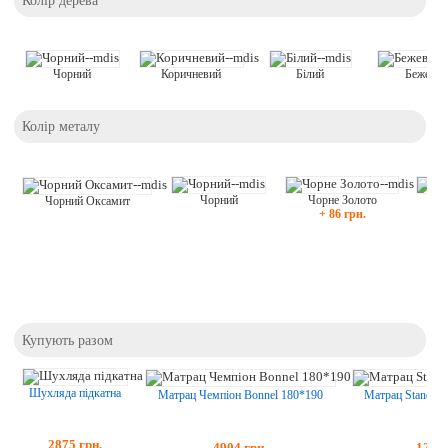
Білий
Чорний
Бежеви
Коричневий
Колір металу
Чорний
Ч
Чорне Золото
Чорний Оксамит
+ 86 грн.
Купують разом
Шухляда підкатна
Матрац Standart
Матрац Чемпіон Bonnel 180*190
2875
грн.
1238
4904
грн.