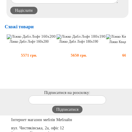
Схожі товари
Ліжко Дабл Лофт 160x200
Ліжко Дабл Лофт 180x190
Ліжко Квадро 
5571
грн.
5650
грн.
6699
Підписатися на розсилку:
Інтернет магазин меблів Меблайн
вул. Чистяківська, 2а, офіс 12