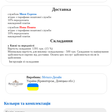
Доставка
службою
Meest Express
згідно з тарифами поштової служби
10% передоплата
накладений платіж
службою
Нова Пошта
згідно з тарифами поштової служби
10% передоплата
накладений платіж
Складання
у Києві та передмісті
Вартість складання:
1391 грн.
(15 %)
Мінімальна вартість для виклику складальника - 500 грн. Складання та навішування
здійснюється окремо від доставки. Оплата цих послуг здійснюється після їх
здійснення.
Інструкція зі складання
Виробник:
Металл-Дизайн
Україна (Краматорськ, Донецька обл.)
Кольори та комплектація
Колір дерева