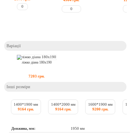
Варіації
ліжко діана 180x190
7203
грн.
Інші розміри
1400*1900 мм
1400*2000 мм
1600*1900 мм
160
9164 грн.
9164 грн.
9200 грн.
9
Довжина, мм:
1950 мм