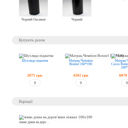
Чорний Оксамит
Чорний
Купують разом
Шухляда підкатна
Матрац Чемпіон
Матрац 
Bonnel 160*190
Cocos Bonn
160*
2875
грн.
4392
грн.
6070
Варіації
ліжко діана на дерев’яних ніжках 160x190