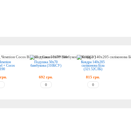
Чемпіон
Подушка 50х70
Ковдра 140х205
el + Cocos
бамбукова (310БСУ)
силіконова Біла
190
(321.52СЛБ)
грн.
692
грн.
815
грн.