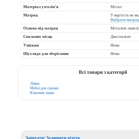
Матеріал узголів’я
Метал
Матрац
У вартість не в
Вибрати матра
Основа під матрац
Металеві ламелі
Спальних місць
Двоспальне
Узніжжя
Нема
Шухляда для зберігання
Нема
Всі товари з категорії
Ліжка
Меблі для спальні
Класичне ліжко
Запитати/ Залишити відгук