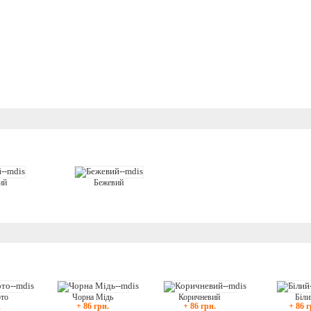
ий
Бежевий
Біли
Чорна Мідь
Коричневий
ото
+ 86 г
+ 86 грн.
+ 86 грн.
.