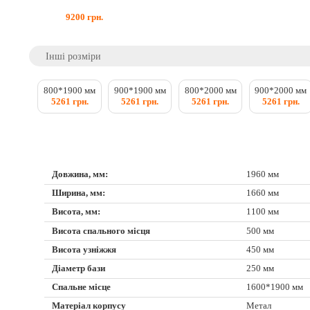
9200
грн.
Інші розміри
800*1900 мм
900*1900 мм
800*2000 мм
900*2000 мм
5261 грн.
5261 грн.
5261 грн.
5261 грн.
Довжина, мм:
1960 мм
Ширина, мм:
1660 мм
Висота, мм:
1100 мм
Висота спального місця
500 мм
Висота узніжжя
450 мм
Діаметр бази
250 мм
Спальне місце
1600*1900 мм
Матеріал корпусу
Метал