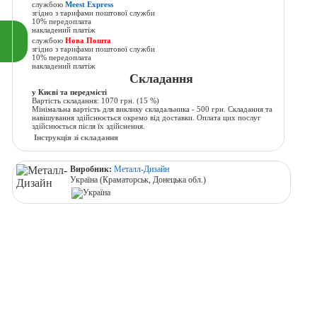
службою
Meest Express
згідно з тарифами поштової служби
10% передоплата
накладений платіж
службою
Нова Пошта
згідно з тарифами поштової служби
10% передоплата
накладений платіж
Складання
у Києві та передмісті
Вартість складання:
1070 грн.
(15 %)
Мінімальна вартість для виклику складальника - 500 грн. Складання та
навішування здійснюється окремо від доставки. Оплата цих послуг
здійснюється після їх здійснення.
Інструкція зі складання
Виробник:
Металл-Дизайн
Україна (Краматорськ, Донецька обл.)