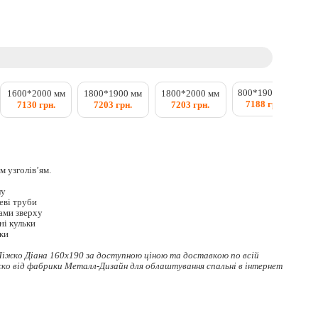
800*1900 мм
8
1600*2000 мм
1800*1900 мм
1800*2000 мм
7188 грн.
7130 грн.
7203 грн.
7203 грн.
м узголів’ям.
лу
еві труби
ами зверху
ні кульки
тки
іжко Діана 160x190 за доступною ціною та доставкою по всій
жко
від фабрики Металл-Дизайн для облаштування спальні в інтернет