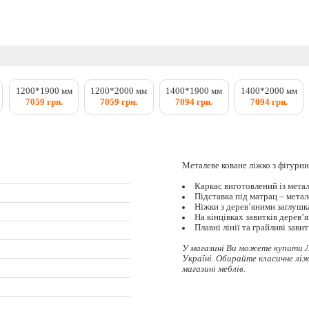
1200*1900 мм
1200*2000 мм
1400*1900 мм
1400*2000 мм
7059 грн.
7059 грн.
7094 грн.
7094 грн.
Металеве коване ліжко з фігурни
Каркас виготовлений із мета
Підставка під матрац – метал
Ніжки з дерев’яними заглушк
На кінцівках завитків дерев’я
Плавні лінії та грайливі зави
У магазині Ви можете купити Л
Україні. Обирайте
класичне лі
магазині меблів.