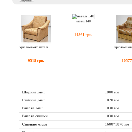
наталі 140
14861
грн.
крісло-ліжко наталі 60
9518
грн.
1057
Ширина, мм:
1900 мм
Глибина, мм:
1020 мм
Висота, мм:
1030 мм
Висота спинки
1030 мм
Спальне місце
1600*1870 мм