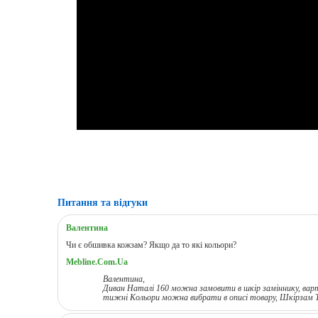
Питання та відгуки
Валентина
Чи є обшивка кожзам? Якщо да то які кольори?
Mebline.Com.Ua
Валентина,
Диван Наталі 160 можна замовити в шкір заміннику, варт
тижні Кольори можна вибрати в описі товару, Шкірзам 