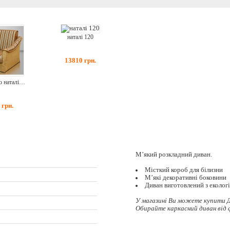
наталі 120
13810
грн.
крісло-ліжко наталі 80
7
грн.
М’який розкладний диван.
Місткий короб для білизни
М’які декоративні боковини
Диван виготовлений з еколог
У магазині Ви можете купити Д
Обирайте
каркасний диван
від