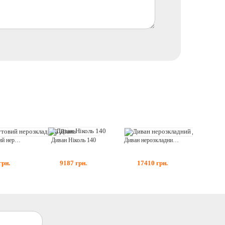
Диван Ніколь 140
Диван кутовий нерозкладний Діана
Диван нерозкладний Діана
9187
грн.
грн.
17410
грн.