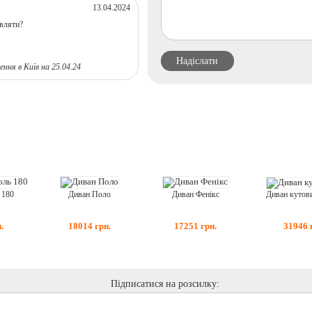
13.04.2024
овляти?
ння в Київ на 25.04.24
 180
Диван Поло
Диван Фенікс
.
18014
грн.
17251
грн.
31946
Підписатися на розсилку: