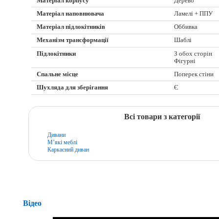
Матеріал корпусу
Дерево
Матеріал наповнювача
Ламелі + ППУ
Матеріал підлокітників
Оббивка
Механізм трансформації
Шаблі
Підлокітники
З обох сторін
Фігурні
Спальне місце
Поперек стіни
Шухляда для зберігання
Є
Всі товари з категорії
Дивани
М’які меблі
Каркасний диван
Відео