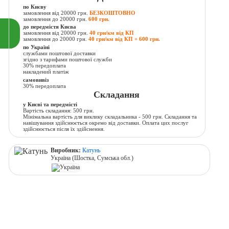
по Києву
замовлення від 20000 грн.
БЕЗКОШТОВНО
замовлення до 20000 грн.
600 грн.
до передмістя Києва
замовлення від 20000 грн.
40 грн/км від КП
замовлення до 20000 грн.
40 грн/км від КП + 600 грн.
по Україні
службами поштової доставки
згідно з тарифами поштової служби
30% передоплата
накладений платіж
самовивіз
30% передоплата
Складання
у Києві та передмісті
Вартість складання: 500 грн.
Мінімальна вартість для виклику складальника - 500 грн. Складання та
навішування здійснюється окремо від доставки. Оплата цих послуг
здійснюється після їх здійснення.
Виробник:
Катунь
Україна (Шостка, Сумська обл.)