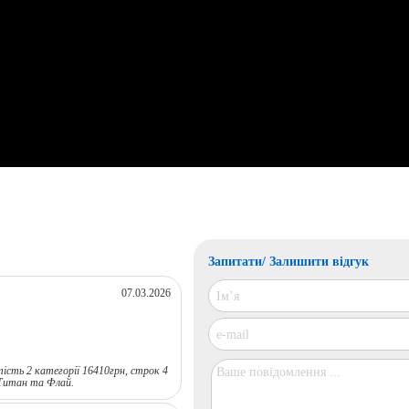
Запитати/ Залишити відгук
07.03.2026
ість 2 категорії 16410грн, строк 4
Титан та Флай.