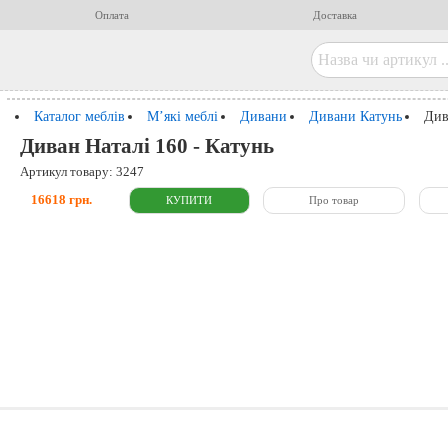
Оплата
Доставка
Каталог меблів
М’які меблі
Дивани
Дивани Катунь
Див
Диван Наталі 160 - Катунь
Артикул товару: 3247
16618 грн.
Про товар