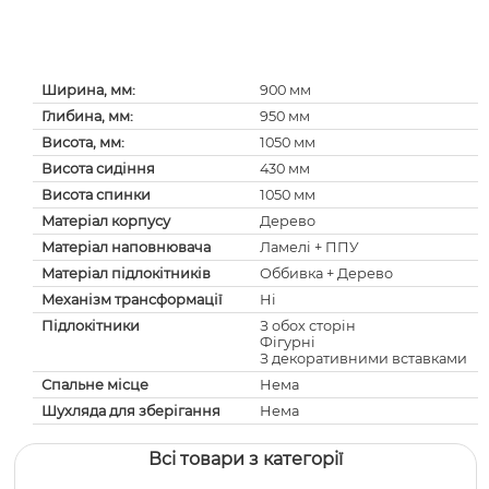
Ширина, мм:
900 мм
Глибина, мм:
950 мм
Висота, мм:
1050 мм
Висота сидіння
430 мм
Висота спинки
1050 мм
Матеріал корпусу
Дерево
Матеріал наповнювача
Ламелі + ППУ
Матеріал підлокітників
Оббивка + Дерево
Механізм трансформації
Ні
Підлокітники
З обох сторін
Фігурні
З декоративними вставками
Спальне місце
Нема
Шухляда для зберігання
Нема
Всі товари з категорії