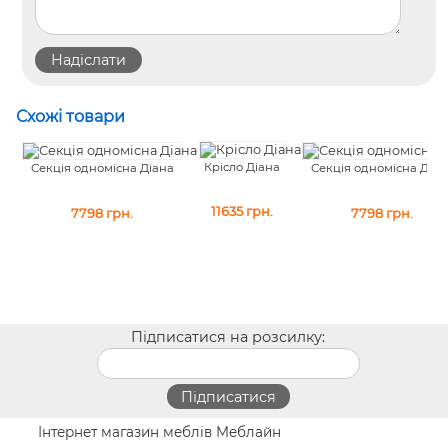
Схожі товари
Крісло Діана
Секція одномісна Діана
Секція одномісна Діан
11635
грн.
7798
грн.
7798
грн.
Підписатися на розсилку:
Інтернет магазин меблів Меблайн