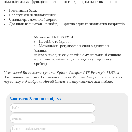
підлокітниками, функцією постійного гойдання, на пластиковій основі.
Пластикова база.
Нерегульовані підлокітники.
Спинка ергономічної форми.
Два види коліщаток, на вибір, — для твердих та килимових покриттів.
Механізм FREESTYLE
Постійне гойдання.
Можливість регулювання сили відхилення
(спинка
крісла знаходиться у постійному контакті зі спиною
користувача, забезпечуючи надійну підтримку
хребта).
У магазині Ви можете купити Крісло Comfort GTP Freestyle PL62 за
доступною ціною та доставкою по всій Україні. Обирайте
крісло для
персоналу
від фабрики Новий Стиль в інтернет магазині меблів.
Запитати/ Залишити відгук