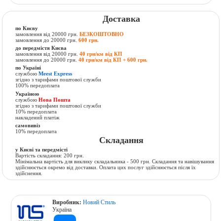
Доставка
по Києву
замовлення від 20000 грн.
БЕЗКОШТОВНО
замовлення до 20000 грн.
600 грн.
до передмістя Києва
замовлення від 20000 грн.
40 грн/км від КП
замовлення до 20000 грн.
40 грн/км від КП + 600 грн.
по Україні
службою
Meest Express
згідно з тарифами поштової служби
100% передоплата
Україною
службою
Нова Пошта
згідно з тарифами поштової служби
10% передоплата
накладений платіж
самовивіз
10% передоплата
Складання
у Києві та передмісті
Вартість складання: 200 грн.
Мінімальна вартість для виклику складальника - 500 грн. Складання та навішування
здійснюється окремо від доставки. Оплата цих послуг здійснюється після їх
здійснення.
Виробник:
Новий Стиль
Україна