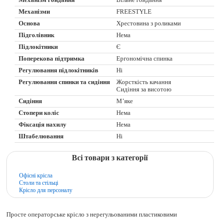
Механізм гойдання
Вільне гойдання
Механізми
FREESTYLE
Основа
Хрестовина з роликами
Підголівник
Нема
Підлокітники
Є
Поперекова підтримка
Ергономічна спинка
Регулювання підлокітників
Ні
Регулювання спинки та сидіння
Жорсткість качання
Сидіння за висотою
Сидіння
М’яке
Стопери коліс
Нема
Фіксація нахилу
Нема
Штабелювання
Ні
Всі товари з категорії
Офісні крісла
Столи та стільці
Крісло для персоналу
Просте операторське крісло з нерегульованими пластиковими