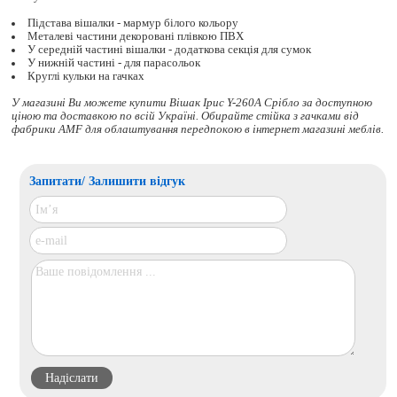
Підстава вішалки - мармур білого кольору
Металеві частини декоровані плівкою ПВХ
У середній частині вішалки - додаткова секція для сумок
У нижній частині - для парасольок
Круглі кульки на гачках
У магазині Ви можете купити Вішак Ірис Y-260A Срібло за доступною
ціною та доставкою по всій Україні. Обирайте
стійка з гачками
від
фабрики AMF для облаштування передпокою в інтернет магазині меблів.
Запитати/ Залишити відгук