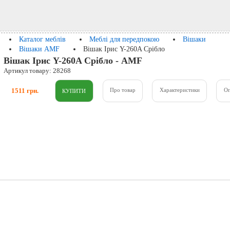
Каталог меблів
Меблі для передпокою
Вішаки
Вішаки AMF
Вішак Ірис Y-260A Срібло
Вішак Ірис Y-260A Срібло - AMF
Артикул товару: 28268
1511 грн.
Про товар
Характеристики
О