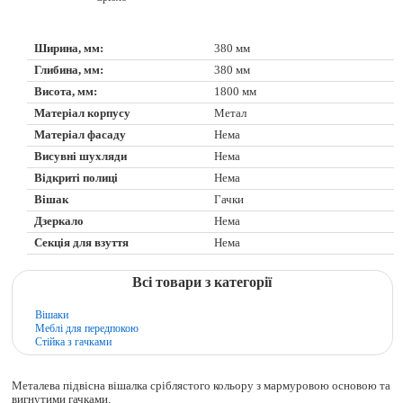
Ширина, мм:
380 мм
Глибина, мм:
380 мм
Висота, мм:
1800 мм
Матеріал корпусу
Метал
Матеріал фасаду
Нема
Висувні шухляди
Нема
Відкриті полиці
Нема
Вішак
Гачки
Дзеркало
Нема
Секція для взуття
Нема
Всі товари з категорії
Вішаки
Меблі для передпокою
Стійка з гачками
Металева підвісна вішалка сріблястого кольору з мармуровою основою та
вигнутими гачками.