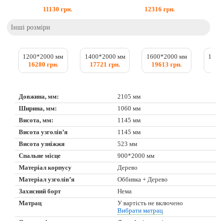
11130
грн.
12316
грн.
Інші розміри
1200*2000 мм
1400*2000 мм
1600*2000 мм
180
16280 грн.
17721 грн.
19613 грн.
20
Довжина, мм:
2105 мм
Ширина, мм:
1060 мм
Висота, мм:
1145 мм
Висота узголів’я
1145 мм
Висота узніжжя
523 мм
Спальне місце
900*2000 мм
Матеріал корпусу
Дерево
Матеріал узголів’я
Оббивка + Дерево
Захисний борт
Нема
Матрац
У вартість не включено
Вибрати матрац