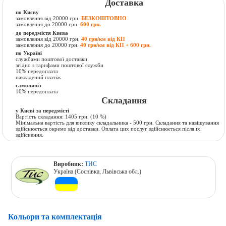
Доставка
по Києву
замовлення від 20000 грн.
БЕЗКОШТОВНО
замовлення до 20000 грн.
600 грн.
до передмістя Києва
замовлення від 20000 грн.
40 грн/км від КП
замовлення до 20000 грн.
40 грн/км від КП + 600 грн.
по Україні
службами поштової доставки
згідно з тарифами поштової служби
10% передоплата
накладений платіж
самовивіз
10% передоплата
Складання
у Києві та передмісті
Вартість складання:
1405 грн.
(10 %)
Мінімальна вартість для виклику складальника - 500 грн. Складання та навішування
здійснюється окремо від доставки. Оплата цих послуг здійснюється після їх
здійснення.
Виробник:
ТИС
Україна (Соснівка, Львівська обл.)
Кольори та комплектація