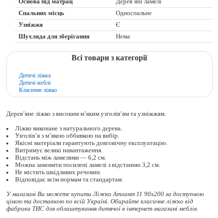
Основа під матрац
Дерев’яні ламелі
Спальних місць
Односпальне
Узніжжя
Є
Шухляда для зберігання
Нема
Всі товари з категорії
Дитячі ліжка
Дитячі меблі
Класичне ліжко
Дерев’яне ліжко з високим м’яким узголів’ям та узніжжям.
Ліжко виконане з натурального дерева.
Узголів’я з м’якою оббивкою на вибір.
Якісні матеріали гарантують довговічну експлуатацію.
Витримує великі навантаження.
Відстань між ламелями — 6,2 см.
Можна замовити посилені ламелі з відстанню 3,2 см.
Не містить шкідливих речовин.
Відповідає всім нормам та стандартам.
У магазині Ви можете купити Ліжко Атлант 11 90х200 за доступною
ціною та доставкою по всій Україні. Обирайте
класичне ліжко
від
фабрики ТИС для облаштування дитячої в інтернет магазині меблів.