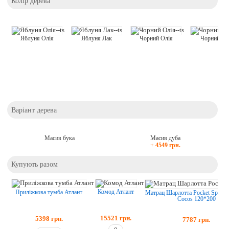
Колір дерева
Яблуня Олія
Яблуня Лак
Чорний Олія
Чорний Ла
Варіант дерева
Масив бука
Масив дуба
+ 4549 грн.
Купують разом
Комод Атлант
Приліжкова тумба Атлант
Матрац Шарлотта Pocket Spring 
Cocos 120*200
15521
грн.
5398
грн.
7787
грн.