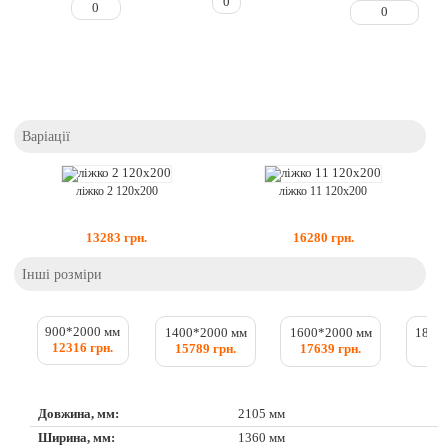
Варіації
ліжко 2 120х200
ліжко 11 120х200
13283
грн.
16280
грн.
Інші розміри
900*2000 мм
1400*2000 мм
1600*2000 мм
1800
12316 грн.
15789 грн.
17639 грн.
187
Довжина, мм:
2105 мм
Ширина, мм:
1360 мм