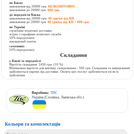
по Києву
замовлення від 20000 грн.
БЕЗКОШТОВНО
замовлення до 20000 грн.
600 грн.
до передмістя Києва
замовлення від 20000 грн.
40 грн/км від КП
замовлення до 20000 грн.
40 грн/км від КП + 600 грн.
по Україні
службами поштової доставки
згідно з тарифами поштової служби
10% передоплата
накладений платіж
самовивіз
10% передоплата
Складання
у Києві та передмісті
Вартість складання:
1456 грн.
(10 %)
Мінімальна вартість для виклику складальника - 500 грн. Складання та навішування
здійснюється окремо від доставки. Оплата цих послуг здійснюється після їх
здійснення.
Виробник:
ТИС
Україна (Соснівка, Львівська обл.)
Кольори та комплектація