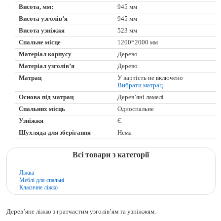
Висота, мм:
945 мм
Висота узголів’я
945 мм
Висота узніжжя
523 мм
Спальне місце
1200*2000 мм
Матеріал корпусу
Дерево
Матеріал узголів’я
Дерево
Матрац
У вартість не включено
Вибрати матрац
Основа під матрац
Дерев’яні ламелі
Спальних місць
Односпальне
Узніжжя
Є
Шухляда для зберігання
Нема
Всі товари з категорії
Ліжка
Меблі для спальні
Класичне ліжко
Дерев’яне ліжко з гратчастим узголів’ям та узніжжям.