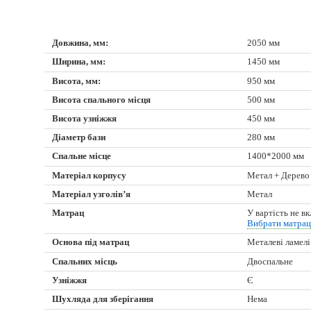
Довжина, мм:
2050 мм
Ширина, мм:
1450 мм
Висота, мм:
950 мм
Висота спального місця
500 мм
Висота узніжжя
450 мм
Діаметр бази
280 мм
Спальне місце
1400*2000 мм
Матеріал корпусу
Метал + Дерево
Матеріал узголів’я
Метал
Матрац
У вартість не в
Вибрати матра
Основа під матрац
Металеві ламелі
Спальних місць
Двоспальне
Узніжжя
Є
Шухляда для зберігання
Нема