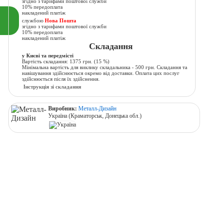
згідно з тарифами поштової служби
10% передоплата
накладений платіж
службою
Нова Пошта
згідно з тарифами поштової служби
10% передоплата
накладений платіж
Складання
у Києві та передмісті
Вартість складання:
1375 грн.
(15 %)
Мінімальна вартість для виклику складальника - 500 грн. Складання та
навішування здійснюється окремо від доставки. Оплата цих послуг
здійснюється після їх здійснення.
Інструкція зі складання
Виробник:
Металл-Дизайн
Україна (Краматорськ, Донецька обл.)