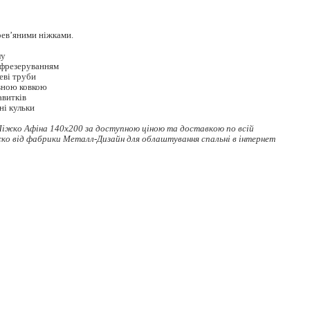
рев’яними ніжками.
лу
 фрезеруванням
еві труби
ивною ковкою
авитків
ні кульки
іжко Афіна 140x200 за доступною ціною та доставкою по всій
жко
від фабрики Металл-Дизайн для облаштування спальні в інтернет