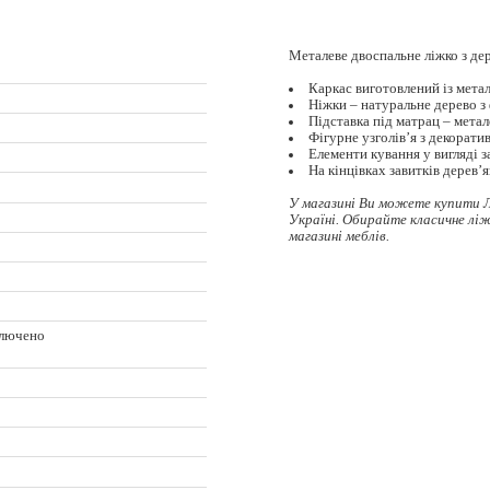
Металеве двоспальне ліжко з де
Каркас виготовлений із мета
Ніжки – натуральне дерево з
Підставка під матрац – метал
Фігурне узголів’я з декорат
Елементи кування у вигляді з
На кінцівках завитків дерев’я
У магазині Ви можете купити Л
Україні. Обирайте
класичне лі
магазині меблів.
ключено
ц