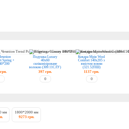
Чемпіон
Подушка Luxury
Ковдра Мрія Wool
t Spring +
40х60
Comfort 140х205 з
40*200
силіконізіроване
вмістом вовни
волокно (309.11CЛУ)
(321.52ПШ)
грн.
397
грн.
1137
грн.
0 мм
1800*2000 мм
н.
9273 грн.