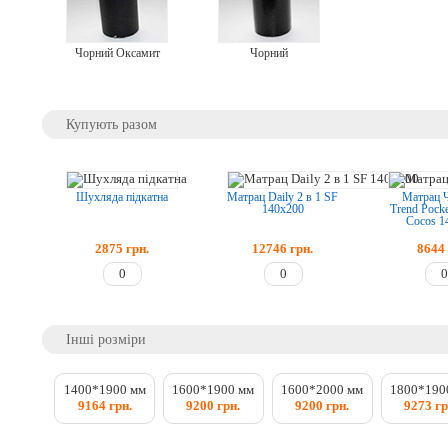
Чорний Оксамит
Чорний
Купують разом
Шухляда підкатна
Матрац Daily 2 в 1 SF
Матрац 
140x200
Trend Pocke
Cocos 1
2875
грн.
12746
грн.
8644
Інші розміри
1400*1900 мм
1600*1900 мм
1600*2000 мм
1800*190
9164 грн.
9200 грн.
9200 грн.
9273 гр