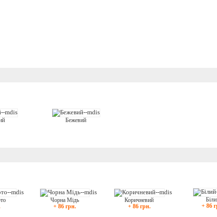
ий
Бежевий
Біли
Чорна Мідь
Коричневий
ото
+ 86 г
+ 86 грн.
+ 86 грн.
.