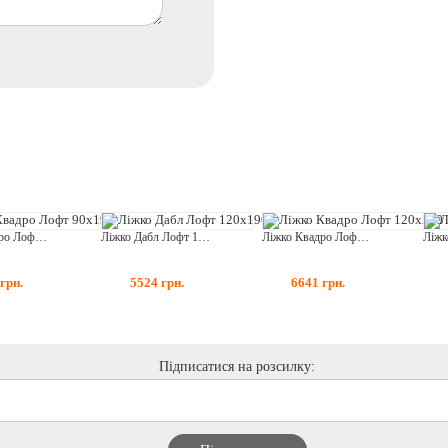
Ліжко Квадро Лофт 90x190
Ліжко Дабл Лофт 120x190
Ліжко Квадро Лофт 120x200
грн.
5524
грн.
6641
грн.
Підписатися на розсилку: