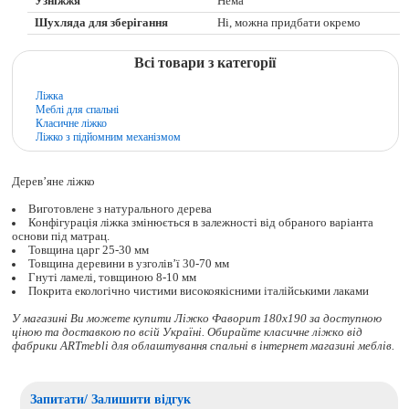
Узніжжя
Нема
Шухляда для зберігання
Ні, можна придбати окремо
Всі товари з категорії
Ліжка
Меблі для спальні
Класичне ліжко
Ліжко з підйомним механізмом
Дерев’яне ліжко
Виготовлене з натурального дерева
Конфігурація ліжка змінюється в залежності від обраного варіанта
основи під матрац.
Товщина царг 25-30 мм
Товщина деревини в узголів’ї 30-70 мм
Гнуті ламелі, товщиною 8-10 мм
Покрита екологічно чистими високоякісними італійськими лаками
У магазині Ви можете купити Ліжко Фаворит 180x190 за доступною
ціною та доставкою по всій Україні. Обирайте
класичне ліжко
від
фабрики ARTmebli для облаштування спальні в інтернет магазині меблів.
Запитати/ Залишити відгук