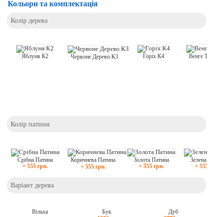
Кольори та комплектація
Колір дерева
Горіх К4
Яблуня К2
Венге Тем
Червоне Дерево К3
Колір патини
Срібна Патина
Золота Патина
Зелена Пат
Коричнева Патина
+ 555 грн.
+ 555 грн.
+ 555 гр
+ 555 грн.
Варіант дерева
Вільха
Бук
Дуб