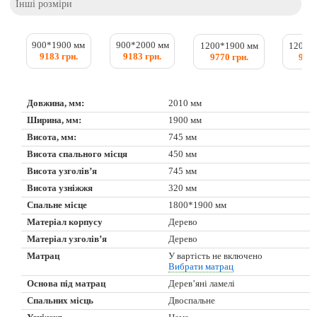
Інші розміри
900*1900 мм
900*2000 мм
1200*1900 мм
1200*
9183 грн.
9183 грн.
9770 грн.
9770
Довжина, мм:
2010 мм
Ширина, мм:
1900 мм
Висота, мм:
745 мм
Висота спального місця
450 мм
Висота узголів’я
745 мм
Висота узніжжя
320 мм
Спальне місце
1800*1900 мм
Матеріал корпусу
Дерево
Матеріал узголів’я
Дерево
Матрац
У вартість не включено
Вибрати матрац
Основа під матрац
Дерев’яні ламелі
Спальних місць
Двоспальне