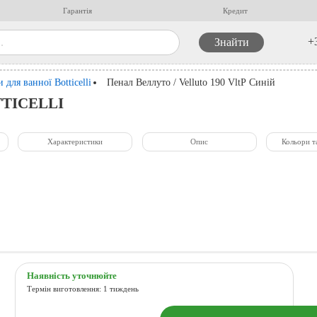
Гарантія
Кредит
+
 для ванної Botticelli
Пенал Веллуто / Velluto 190 VltР Синій
OTTICELLI
Характеристики
Опис
Кольори т
Наявність уточнюйте
Термін виготовлення: 1 тиждень