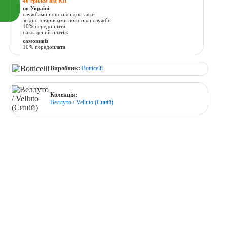
40 грн/км від КП
по Україні
службами поштової доставки
згідно з тарифами поштової служби
10% передоплата
накладений платіж
самовивіз
10% передоплата
Виробник:
Botticelli
Колекція:
Веллуто / Velluto (Синій)