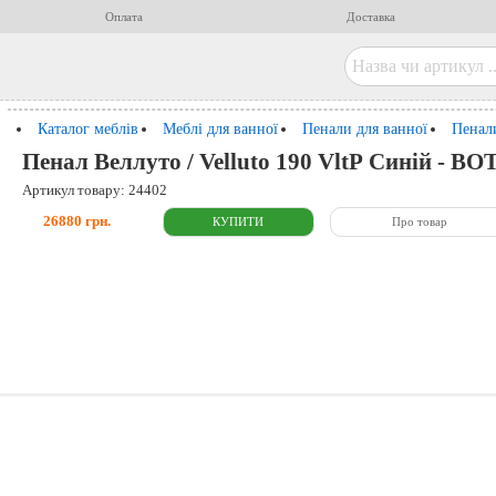
Оплата
Доставка
Каталог меблів
Меблі для ванної
Пенали для ванної
Пенали
Пенал Веллуто / Velluto 190 VltР Синій - B
Артикул товару: 24402
26880 грн.
Про товар