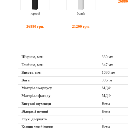
2688
чорний
білий
26880
грн.
21200
грн.
Ширина, мм:
330 мм
Глибина, мм:
347 мм
Висота, мм:
1696 мм
Вага
30,7 кг
Матеріал корпусу
МДФ
Матеріал фасаду
МДФ
Висувні шухляди
Нема
Відкриті полиці
Нема
Глухі дверцята
Є
Кошик для білизни
Нема