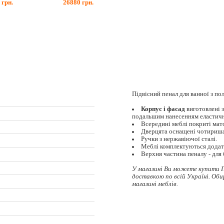
0
грн.
26880
грн.
Підвісний пенал для ванної з по
Корпус і фасад
виготовлені 
подальшим нанесенням еластично
Всередині меблі покриті мат
Дверцята оснащені чотириша
Ручки з нержавіючої сталі.
Меблі комплектуються додат
Верхня частина пеналу - для б
У магазині Ви можете купити Пе
доставкою по всій Україні. Об
магазині меблів.