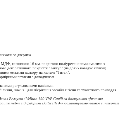
личками за дверима.
з МДФ, товщиною 16 мм, покритою поліуретановими емалями з
го декоративного покриття "Тактус" (на дотик нагадує каучук).
овими емалями кольору на кшталт "Титан".
рнірними петлями з доводчиком.
ковими регульованими навісами.
ілизни, нижня - для зберігання засобів гігієни та туалетного приладдя.
нал Веллуто / Velluto 190 VltР Синій за доступною ціною та
ирайте
меблі
від фабрики Botticelli для облаштування ванної в інтернет