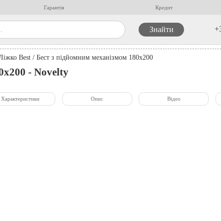
Гарантія
Кредит
+
Ліжко Best / Бест з підйомним механізмом 180х200
0х200 - Novelty
Характеристики
Опис
Відео