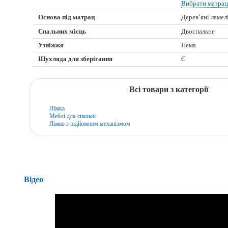
Вибрати матра
Основа під матрац
Дерев’яні ламел
Спальних місць
Двоспальне
Узніжжя
Нема
Шухляда для зберігання
Є
Всі товари з категорії
Ліжка
Меблі для спальні
Ліжко з підйомним механізмом
Відео