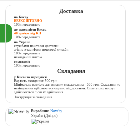
Доставка
по Києву
БЕЗКОШТОВНО
10% передоплата
до передмістя Києва
40 грн/км від КП
10% передоплата
по Україні
службами поштової доставки
згідно з тарифами поштової служби
10% передоплата
накладений платіж
самовивіз
10% передоплата
Складання
у Києві та передмісті
Вартість складання: 500 грн.
Мінімальна вартість для виклику складальника - 500 грн. Складання та
навішування здійснюється окремо від доставки. Оплата цих послуг
здійснюється після їх здійснення.
Інструкція зі складання
Виробник:
Novelty
Україна (Дніпро)