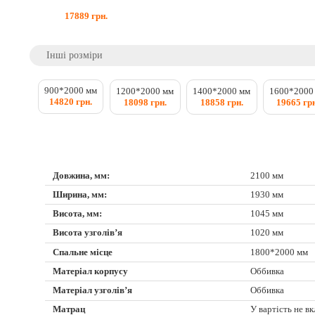
17889
грн.
Інші розміри
900*2000 мм
1200*2000 мм
1400*2000 мм
1600*2000
14820 грн.
18098 грн.
18858 грн.
19665 гр
Довжина, мм:
2100 мм
Ширина, мм:
1930 мм
Висота, мм:
1045 мм
Висота узголів’я
1020 мм
Спальне місце
1800*2000 мм
Матеріал корпусу
Оббивка
Матеріал узголів’я
Оббивка
Матрац
У вартість не в