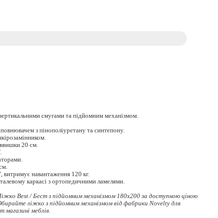
 вертикальними смугами та підйомним механізмом.
наповнювачем з пінополіуретану та синтепону.
шкірозамінником.
аввишки 20 см.
.
аторами.
см.
", витримує навантаження 120 кг.
еталевому каркасі з ортопедичними ламелями.
іжко Best / Бест з підйомним механізмом 180х200 за доступною ціною
 Обирайте
ліжко з підйомним механізмом
від фабрики Novelty для
т магазині меблів.