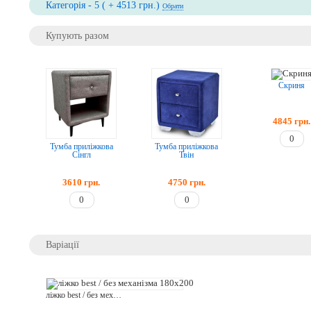
Категорія - 5 ( + 4513 грн.)
Обрати
Купують разом
Скриня
4845
грн.
Тумба приліжкова
Тумба приліжкова
Сінгл
Твін
3610
грн.
4750
грн.
Варіації
ліжко best / без механізма 180х200