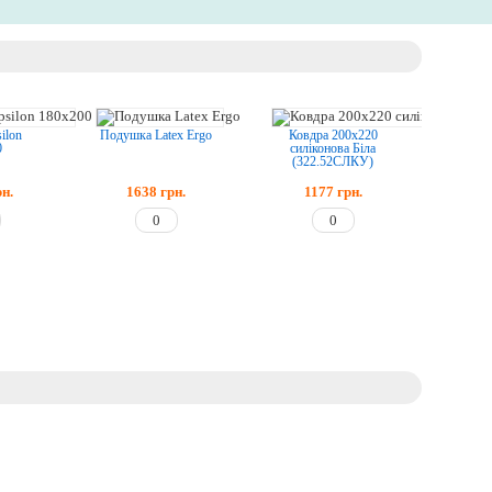
ilon
Подушка Latex Ergo
Ковдра 200х220
0
силіконова Біла
(322.52СЛКУ)
рн.
1638
грн.
1177
грн.