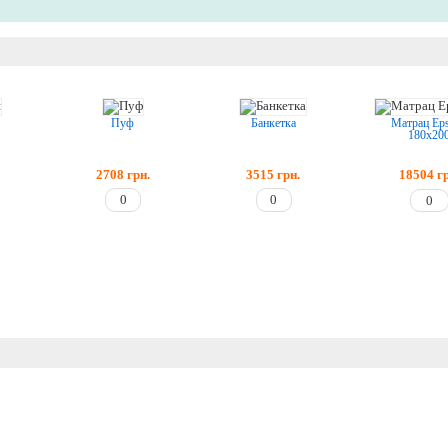
Пуф
Банкетка
Матрац Eps
180x20
2708
грн.
3515
грн.
18504
г