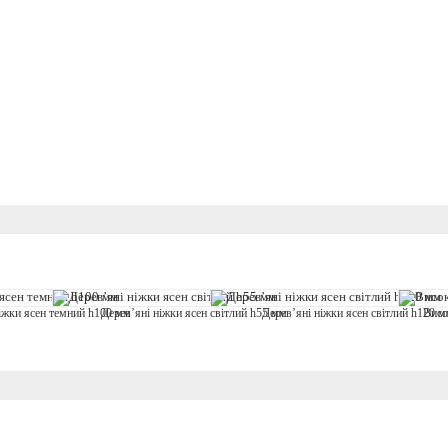
Висо
Дерев’яні ніжки ясен світлий h55 мм
ніжки ясен темний h100 мм
Дерев’яні ніжки ясен світлий h120 