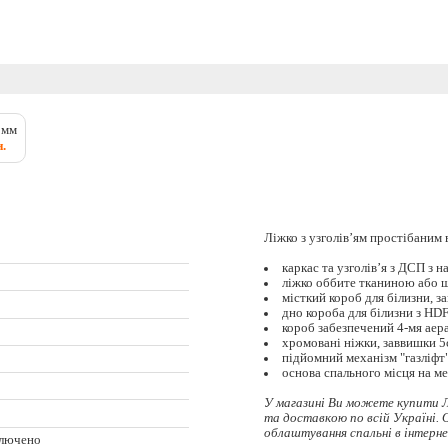
 мм
н.
Ліжко з узголів’ям простібаним
каркас та узголів’я з ДСП з 
ліжко оббите тканиною або 
місткий короб для білизни, з
дно короба для білизни з HDF
короб забезпечений 4-мя аер
хромовані ніжки, заввишки 5
підйомний механізм "газліфт
основа спального місця на м
У магазині Ви можете купити Л
та доставкою по всій Україні.
облаштування спальні в інтерне
ключено