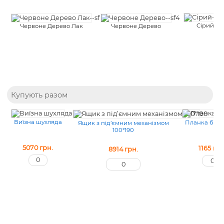
Сірий
Червоне Дерево
Червоне Дерево Лак
Купують разом
Виїзна шухляда
Планка безп
Ящик з під’ємним механізмом
100*190
5070
грн.
1165
грн
8914
грн.