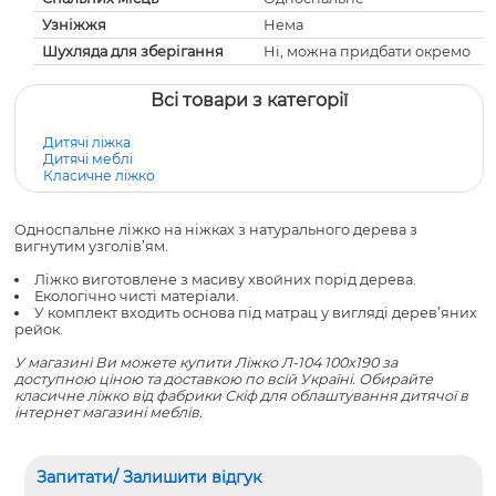
Узніжжя
Нема
Шухляда для зберігання
Ні, можна придбати окремо
Всі товари з категорії
Дитячі ліжка
Дитячі меблі
Класичне ліжко
Односпальне ліжко на ніжках з натурального дерева з
вигнутим узголів’ям.
Ліжко виготовлене з масиву хвойних порід дерева.
Екологічно чисті матеріали.
У комплект входить основа під матрац у вигляді дерев’яних
рейок.
У магазині Ви можете купити Ліжко Л-104 100x190 за
доступною ціною та доставкою по всій Україні. Обирайте
класичне ліжко
від фабрики Скіф для облаштування дитячої в
інтернет магазині меблів.
Запитати/ Залишити відгук