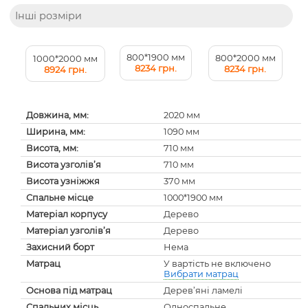
Інші розміри
800*1900 мм
800*2000 мм
1000*2000 мм
8234 грн.
8234 грн.
8924 грн.
Довжина, мм:
2020 мм
Ширина, мм:
1090 мм
Висота, мм:
710 мм
Висота узголів’я
710 мм
Висота узніжжя
370 мм
Спальне місце
1000*1900 мм
Матеріал корпусу
Дерево
Матеріал узголів’я
Дерево
Захисний борт
Нема
Матрац
У вартість не включено
Вибрати матрац
Основа під матрац
Дерев’яні ламелі
Спальних місць
Односпальне