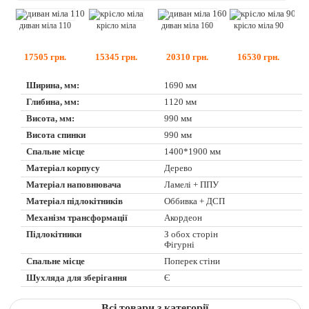
диван міла 110
крісло міла
диван міла 160
крісло міла 90
17505
грн.
15345
грн.
20310
грн.
16530
грн.
Ширина, мм:
1690 мм
Глибина, мм:
1120 мм
Висота, мм:
990 мм
Висота спинки
990 мм
Спальне місце
1400*1900 мм
Матеріал корпусу
Дерево
Матеріал наповнювача
Ламелі + ППУ
Матеріал підлокітників
Оббивка + ДСП
Механізм трансформації
Акордеон
Підлокітники
З обох сторін
Фігурні
Спальне місце
Поперек стіни
Шухляда для зберігання
Є
Всі товари з категорії