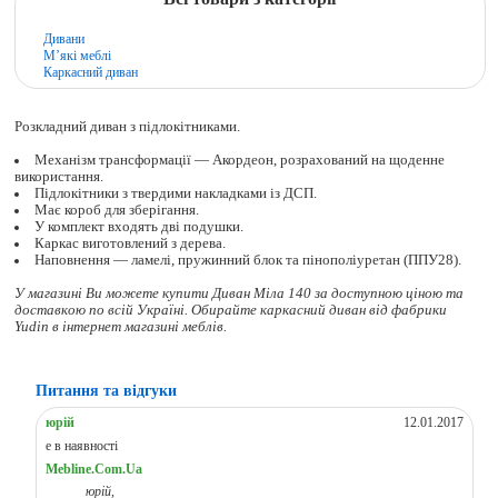
Дивани
М’які меблі
Каркасний диван
Розкладний диван з підлокітниками.
Механізм трансформації — Акордеон, розрахований на щоденне
використання.
Підлокітники з твердими накладками із ДСП.
Має короб для зберігання.
У комплект входять дві подушки.
Каркас виготовлений з дерева.
Наповнення — ламелі, пружинний блок та пінополіуретан (ППУ28).
У магазині Ви можете купити Диван Міла 140 за доступною ціною та
доставкою по всій Україні. Обирайте
каркасний диван
від фабрики
Yudin в інтернет магазині меблів.
Питання та відгуки
юрій
12.01.2017
е в наявності
Mebline.Com.Ua
юрій,