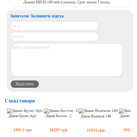
Дивана МИЛА 140 нет в наличии. Срок заказа 1 месяц.
Запитати/ Залишити відгук
Схожі товари
Диван Трі
Диван Бостон - 2
Диван Бруно Аріс
Диван Валенсія 140
10524
г
18297
грн.
19013
грн.
22931
грн.