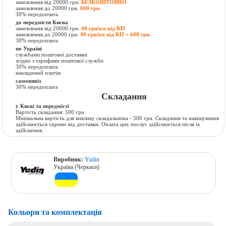
замовлення від 20000 грн.
БЕЗКОШТОВНО
замовлення до 20000 грн.
600 грн.
30% передоплата
до передмістя Києва
замовлення від 20000 грн.
40 грн/км від КП
замовлення до 20000 грн.
40 грн/км від КП + 600 грн.
30% передоплата
по Україні
службами поштової доставки
згідно з тарифами поштової служби
30% передоплата
накладений платіж
самовивіз
30% передоплата
Складання
у Києві та передмісті
Вартість складання: 500 грн.
Мінімальна вартість для виклику складальника - 500 грн. Складання та навішування
здійснюється окремо від доставки. Оплата цих послуг здійснюється після їх
здійснення.
Виробник:
Yudin
Україна (Черкаси)
Кольори та комплектація