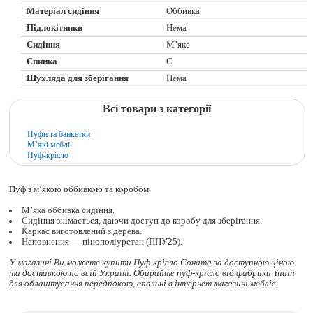
Матеріал сидіння
Оббивка
Підлокітники
Нема
Сидіння
М’яке
Спинка
Є
Шухляда для зберігання
Нема
Всі товари з категорії
Пуфи та банкетки
М’які меблі
Пуф-крісло
Пуф з м’якою оббивкою та коробом.
М’яка оббивка сидіння.
Сидіння знімається, даючи доступ до коробу для зберігання.
Каркас виготовлений з дерева.
Наповнення — пінополіуретан (ППУ25).
У магазині Ви можете купити Пуф-крісло Соната за доступною ціною
та доставкою по всій Україні. Обирайте
пуф-крісло
від фабрики Yudin
для облаштування передпокою, спальні в інтернет магазині меблів.