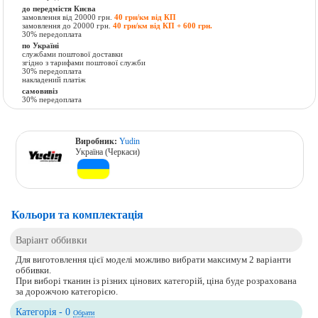
до передмістя Києва
замовлення від 20000 грн.
40 грн/км від КП
замовлення до 20000 грн.
40 грн/км від КП + 600 грн.
30% передоплата
по Україні
службами поштової доставки
згідно з тарифами поштової служби
30% передоплата
накладений платіж
самовивіз
30% передоплата
Виробник:
Yudin
Україна (Черкаси)
Кольори та комплектація
Варіант оббивки
Для виготовлення цієї моделі можливо вибрати максимум 2 варіанти
оббивки.
При виборі тканин із різних цінових категорій, ціна буде розрахована
за дорожчою категорією.
Категорія - 0
Обрати