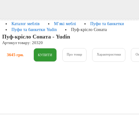
Каталог меблів
М’які меблі
Пуфи та банкетки
Пуфи та банкетки Yudin
Пуф-крісло Соната
Пуф-крісло Соната - Yudin
Артикул товару: 20320
3645 грн.
Про товар
Характеристики
О