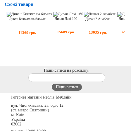
Схожі товари
Диван Д
Диван Лакі 160
Диван 2 Анабель
Диван Книжка на блоках
32753
15689
грн.
13035
грн.
11369
грн.
Підписатися на розсилку:
Інтернет магазин меблів Меблайн
вул. Чистяківська, 2а, офіс 12
(ст. метро Святошин)
м. Київ
Україна
03062