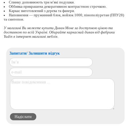
Спинку доповнюють три м’які подушки.
Оббивка прикрашена декоративною контрастною строчкою.
Каркас виготовлений з дерева та фанери.
Наповнення — пружинний блок, войлок 1000, пінополіуретан (ППУ28)
та синтепон.
У магазині Ви можете купити Диван Моне за доступною ціною та
доставкою по всій Україні. Обирайте
каркасний диван
від фабрики
Yudin в інтернет магазині меблів.
Запитати/ Залишити відгук