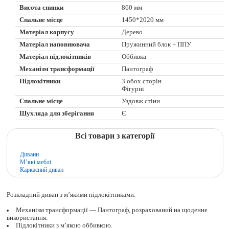
Висота спинки
860 мм
Спальне місце
1450*2020 мм
Матеріал корпусу
Дерево
Матеріал наповнювача
Пружинний блок + ППУ
Матеріал підлокітників
Оббивка
Механізм трансформації
Пантограф
Підлокітники
З обох сторін
Фігурні
Спальне місце
Уздовж стіни
Шухляда для зберігання
Є
Всі товари з категорії
Дивани
М’які меблі
Каркасний диван
Розкладний диван з м’якими підлокітниками.
Механізм трансформації — Пантограф, розрахований на щоденне
використання.
Підлокітники з м’якою оббивкою.