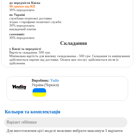
до передмістя Києва
40 грн/км від КП
30% передоплата
по Україні
службами поштової доставки
згідно з тарифами поштової служби
30% передоплата
накладений платіж
самовивіз
30% передоплата
Складання
у Києві та передмісті
Вартість складання: 500 грн.
Мінімальна вартість для виклику складальника - 500 грн. Складання та навішування
здійснюється окремо від доставки. Оплата цих послуг здійснюється після їх
здійснення.
Виробник:
Yudin
Україна (Черкаси)
Кольори та комплектація
Варіант оббивки
Для виготовлення цієї моделі можливо вибрати максимум 3 варіанти