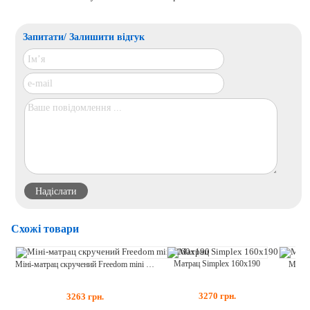
Запитати/ Залишити відгук
Схожі товари
Матрац Simplex 160x190
Матра
Міні-матрац скручений Freedom mini 160x190
3270
грн.
3263
грн.