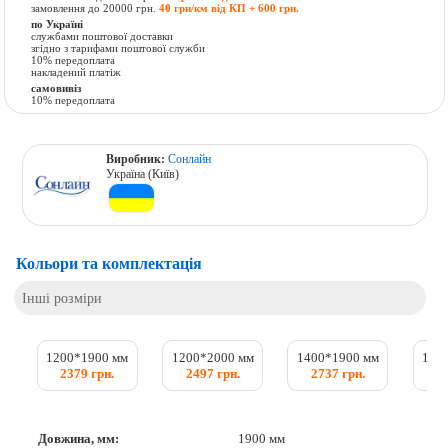
замовлення до 20000 грн.
40 грн/км від КП + 600 грн.
по Україні
службами поштової доставки
згідно з тарифами поштової служби
10% передоплата
накладений платіж
самовивіз
10% передоплата
Виробник:
Сонлайн
Україна (Київ)
Кольори та комплектація
Інші розміри
1200*1900 мм
1200*2000 мм
1400*1900 мм
140
2379 грн.
2497 грн.
2737 грн.
2
Довжина, мм:
1900 мм