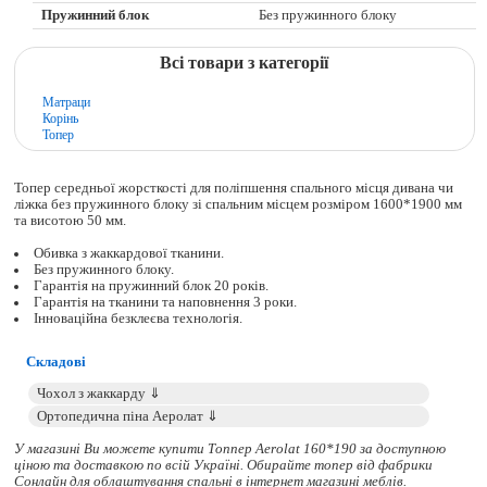
Пружинний блок
Без пружинного блоку
Всі товари з категорії
Матраци
Корінь
Топер
Топер середньої жорсткості для поліпшення спального місця дивана чи
ліжка без пружинного блоку зі спальним місцем розміром 1600*1900 мм
та висотою 50 мм.
Обивка з жаккардової тканини.
Без пружинного блоку.
Гарантія на пружинний блок 20 років.
Гарантія на тканини та наповнення 3 роки.
Інноваційна безклеєва технологія.
Складові
У магазині Ви можете купити Топпер Aerolat 160*190 за доступною
ціною та доставкою по всій Україні. Обирайте
топер
від фабрики
Сонлайн для облаштування спальні в інтернет магазині меблів.