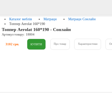
Каталог меблів
Матраци
Матраци Сонлайн
Топпер Aerolat 160*190
Топпер Aerolat 160*190 - Сонлайн
Артикул товару: 18804
3102 грн.
Про товар
Характеристики
О