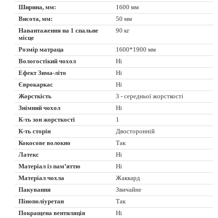
Ширина, мм:
1600 мм
Висота, мм:
50 мм
Навантаження на 1 спальне
90 кг
місце
Розмір матраца
1600*1900 мм
Вологостікий чохол
Ні
Ефект Зима-літо
Ні
Єврокаркас
Ні
Жорсткість
3 - середньої жорсткості
Знімний чохол
Ні
К-ть зон жорсткості
1
К-ть сторін
Двосторонній
Кокосове волокно
Так
Латекс
Ні
Матеріал із пам’яттю
Ні
Матеріал чохла
Жаккард
Пакування
Звичайне
Пінополіуретан
Так
Покращена вентиляція
Ні