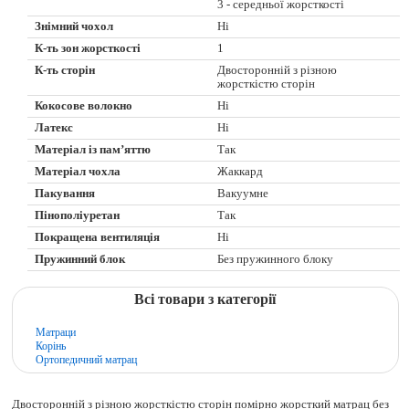
3 - середньої жорсткості
Знімний чохол
Ні
К-ть зон жорсткості
1
К-ть сторін
Двосторонній з різною
жорсткістю сторін
Кокосове волокно
Ні
Латекс
Ні
Матеріал із пам’яттю
Так
Матеріал чохла
Жаккард
Пакування
Вакуумне
Пінополіуретан
Так
Покращена вентиляція
Ні
Пружинний блок
Без пружинного блоку
Всі товари з категорії
Матраци
Корінь
Ортопедичний матрац
Двосторонній з різною жорсткістю сторін помірно жорсткий матрац без