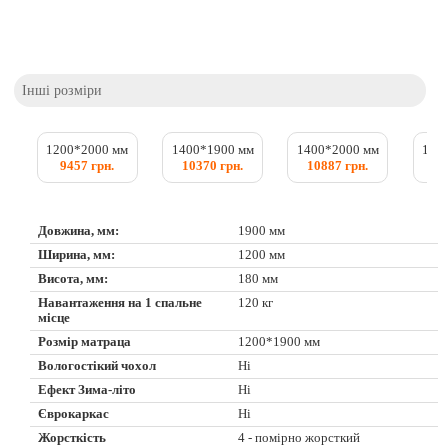
Інші розміри
1200*2000 мм
1400*1900 мм
1400*2000 мм
150
9457 грн.
10370 грн.
10887 грн.
11
Довжина, мм:
1900 мм
Ширина, мм:
1200 мм
Висота, мм:
180 мм
Навантаження на 1 спальне
120 кг
місце
Розмір матраца
1200*1900 мм
Вологостікий чохол
Ні
Ефект Зима-літо
Ні
Єврокаркас
Ні
Жорсткість
4 - помірно жорсткий