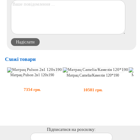
Схожі товари
Матрац Pulson 2в1 120x190
Матр
Матрац Camelia/Камелія 120*190
7354
грн.
10581
грн.
Підписатися на розсилку: