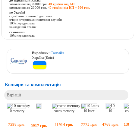
до передмістя Києва
замовлення від 20000 грн.
40 грн/км від КП
замовлення до 20000 грн.
40 грн/км від КП + 600 грн.
по Україні
службами поштової доставки
згідно з тарифами поштової служби
10% передоплата
накладений платіж
самовивіз
10% передоплата
Виробник:
Сонлайн
Україна (Київ)
Кольори та комплектація
Варіації
10 latex
10
10 memory
cocos 
cocos memory
7775
грн.
4768
грн.
7598
грн.
13878
11914
грн.
5917
грн.