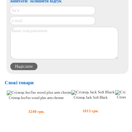
Запитати/ Залишити відгук
Схожі товари
Стілець B
Стілець Jack Soft Black
Стілець Iso/Ізо wood plus arm chrome
135
1013
грн.
3240
грн.