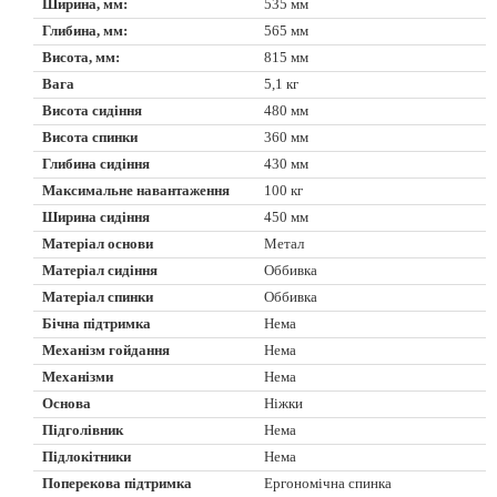
Ширина, мм:
535 мм
Глибина, мм:
565 мм
Висота, мм:
815 мм
Вага
5,1 кг
Висота сидіння
480 мм
Висота спинки
360 мм
Глибина сидіння
430 мм
Максимальне навантаження
100 кг
Ширина сидіння
450 мм
Матеріал основи
Метал
Матеріал сидіння
Оббивка
Матеріал спинки
Оббивка
Бічна підтримка
Нема
Механізм гойдання
Нема
Механізми
Нема
Основа
Ніжки
Підголівник
Нема
Підлокітники
Нема
Поперекова підтримка
Ергономічна спинка