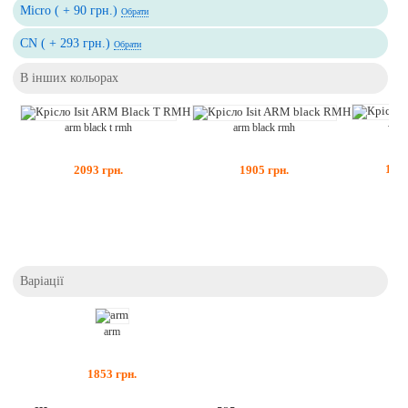
Micro ( + 90 грн.)
Обрати
CN ( + 293 грн.)
Обрати
В інших кольорах
whit
arm black rmh
arm black t rmh
180
1905
грн.
2093
грн.
Варіації
arm
1853
грн.