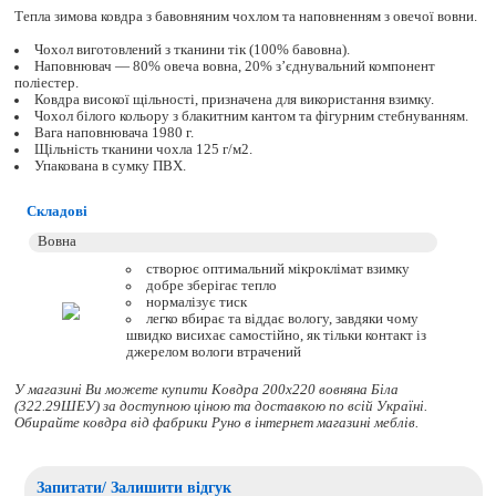
Тепла зимова ковдра з бавовняним чохлом та наповненням з овечої вовни.
Чохол виготовлений з тканини тік (100% бавовна).
Наповнювач — 80% овеча вовна, 20% з’єднувальний компонент
поліестер.
Ковдра високої щільності, призначена для використання взимку.
Чохол білого кольору з блакитним кантом та фігурним стебнуванням.
Вага наповнювача 1980 г.
Щільність тканини чохла 125 г/м2.
Упакована в сумку ПВХ.
Складові
створює оптимальний мікроклімат взимку
добре зберігає тепло
нормалізує тиск
легко вбирає та віддає вологу, завдяки чому
швидко висихає самостійно, як тільки контакт із
джерелом вологи втрачений
У магазині Ви можете купити Ковдра 200х220 вовняна Біла
(322.29ШЕУ) за доступною ціною та доставкою по всій Україні.
Обирайте
ковдра
від фабрики Руно в інтернет магазині меблів.
Запитати/ Залишити відгук