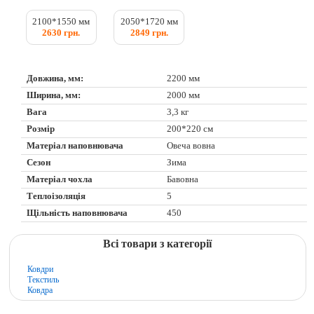
2100*1550 мм
2050*1720 мм
2630 грн.
2849 грн.
Довжина, мм:
2200 мм
Ширина, мм:
2000 мм
Вага
3,3 кг
Розмір
200*220 см
Матеріал наповнювача
Овеча вовна
Сезон
Зима
Матеріал чохла
Бавовна
Теплоізоляція
5
Щільність наповнювача
450
Всі товари з категорії
Ковдри
Текстиль
Ковдра