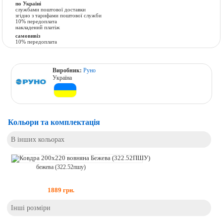
по Україні
службами поштової доставки
згідно з тарифами поштової служби
10% передоплата
накладений платіж
самовивіз
10% передоплата
Виробник:
Руно
Україна
Кольори та комплектація
В інших кольорах
бежева (322.52пшу)
1889
грн.
Інші розміри