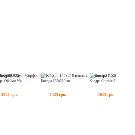
Ковдра Обійми Морфея 155x215
Ковдра 155х210 вовняна Бежева (317.52ПШУ)
Ковдра Comfort Luxury 140х205 вовняна бязь (321.02ШКУ)
3993
грн.
1425
грн.
1618
грн.