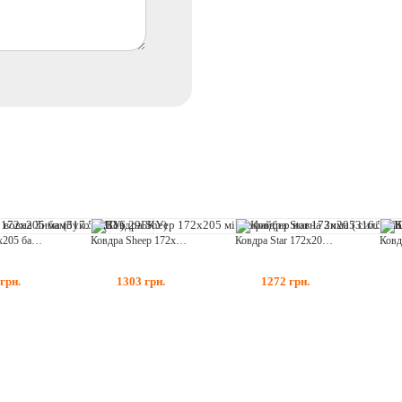
Ковдра 172х205 бамбукова (316.29БКУ)
Ковдра Sheep 172х205 мікрофайбер вовна Зима (316.52ПШК+У)
Ковдра Star 172х205 силіконова (316.52)
грн.
1303
грн.
1272
грн.