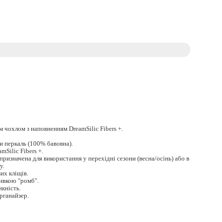
 чохлом з наповненням DreamSilic Fibers +.
и перкаль (100% бавовна).
Silic Fibers +.
призначена для використання у перехідні сезони (весна/осінь) або в
у.
их кліщів.
ивкою "ромб".
кність.
рганайзер.