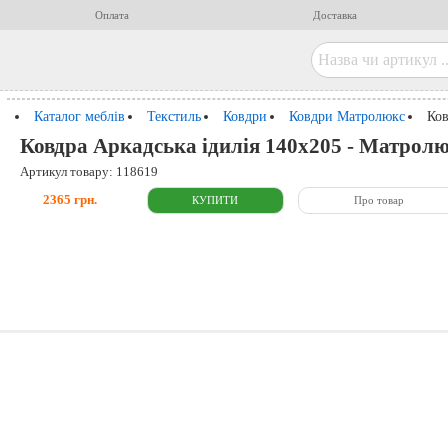
Оплата
Доставка
Каталог меблів
Текстиль
Ковдри
Ковдри Матролюкс
Ков
Ковдра Аркадська ідилія 140x205 - Матрол
Артикул товару: 118619
2365 грн.
Про товар