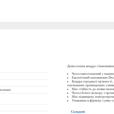
Демісезонна ковдра з бавовняним
Чохол виготовлений з тканин
Екологічний наповнювач Dream
Ковдра середньої щільності, 
опалюваних приміщеннях узимк
Має стійкість до появи пилов
 волокно
Чохол білого кольору з прош
Має підвищену повітропрони
Упакована в фірмову сумку-о
Складові