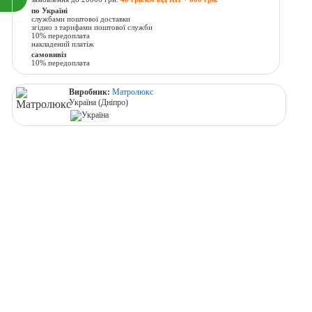
по Україні
службами поштової доставки
згідно з тарифами поштової служби
10% передоплата
накладений платіж
самовивіз
10% передоплата
Виробник:
Матролюкс
Україна (Дніпро)