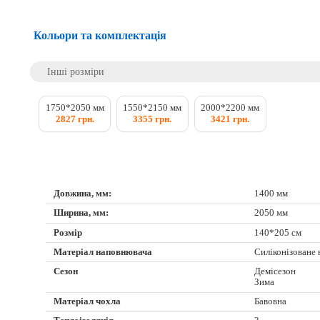
Кольори та комплектація
Інші розміри
1750*2050 мм
1550*2150 мм
2000*2200 мм
2827 грн.
3355 грн.
3421 грн.
Довжина, мм:
1400 мм
Ширина, мм:
2050 мм
Розмір
140*205 см
Матеріал наповнювача
Силіконізоване
Сезон
Демісезон
Зима
Матеріал чохла
Бавовна