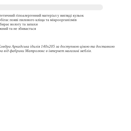
етичний гіпоалергенний матеріал у вигляді кульок
бігає появі пилового кліща та мікроорганізмів
бирає вологу та запахи
жний та не збивається
овдра Аркадська ідилія 140x205 за доступною ціною та доставкою
ра
від фабрики Матролюкс в інтернет магазині меблів.