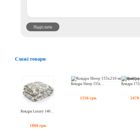
Схожі товари
Ковдра Sheep 155х210 мікрофайбер вовна Зима (317.52ШУ)
1556
грн.
2470
Ковдра Luxury 140х205 вовняна бязь (321.02ШУ)
1866
грн.