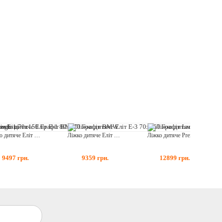
Ліжко дитяче Еліт Е-1 80x170 Графіт BMW
Ліжко дитяче Еліт Е-3 70x150 Графіт Lamborghini
Ліжко дитяче Premium з механізмом 80x180 Р003 Audi Q7 White
9497
грн.
9359
грн.
12899
грн.