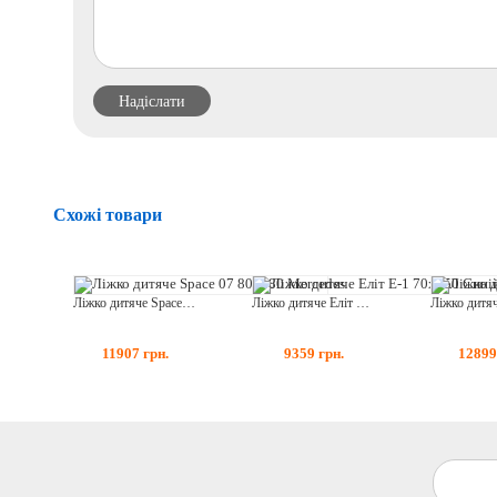
Схожі товари
Ліжко дитяче Space 07 80x180 Mercedes
Ліжко дитяче Еліт Е-1 70x150 Синій BMW
11907
грн.
9359
грн.
1289