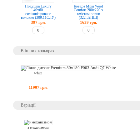
Подушка Luxury
Ковдра Мрія Wool
40х60
Comfort 200х220 з
силіконізіроване
вмістом вовни
волокно (309.11CЛУ)
(322.52ПШ)
397
грн.
1639
грн.
В інших кольорах
white
11907
грн.
Варіації
з механізмом