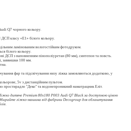
Audi Q7 чорного кольору.
ї ДСП класу «Е1» білого кольору.
уцільним ламінованим вологостійким фотодруком.
ся білого кольору.
ві ДСП з наповненням пінополіуретан (80 мм), синтепон та повсть.
, заввишки 100 мм.
тна.
чування фар та підсвічування низу ліжка замовляються додатково, у
кольорове, 5v з дистанційним пультом.
но простирадло "Деко" та водонепроникний наматрацник Еліт.
іжко дитяче Premium 80x180 Р003 Audi Q7 Black за доступною ціною
 Обирайте
ліжко-машина
від фабрики Decogroup для облаштування
лів.