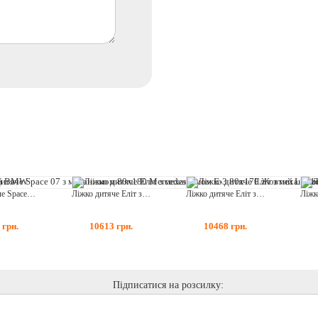
Ліжко дитяче Space 07 з механізмом 80x180 Mercedes
Ліжко дитяче Еліт з механізмом Е-3 80x170 Жовтий Lamborghini
Ліжко дитяче Еліт з механізмом Е-1 70x150 Графіт BMW
9
грн.
10613
грн.
10468
грн.
Підписатися на розсилку: