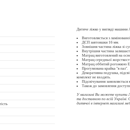
Дитяче ліжко у вигляді машини 
Виготовляється з ламіновано
ДСП завтовшки 16 мм.
Зовнішня частина ліжка зі с
Внутрішня частина залишаєть
Матрац виготовлений на осно
Матрац середньої жорсткості
Матрац оббитий рогожкою Е
Прогумована крайка "в паз".
Декоративна подушка, підсві
комплект не входять.
Підсвічування замовляється 
Також до замовлення доступ
У магазині Ви можете купити Л
та доставкою по всій Україні.
дитячої в інтернет магазині меб
тість