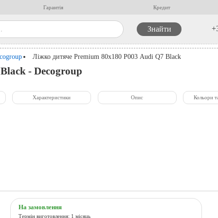
Гарантія
Кредит
+
cogroup
Ліжко дитяче Premium 80x180 Р003 Audi Q7 Black
Black - Decogroup
Характеристики
Опис
Кольори т
На замовлення
Термін виготовлення: 1 місяць