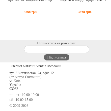
Шафа Аякс 400 Німфеа Альба, Антрацит
Шафа Аякс 400 Дуб Крафт Білий + Венге
3868
грн.
3868
грн.
Підписатися на розсилку:
Інтернет магазин меблів Меблайн
вул. Чистяківська, 2а, офіс 12
(ст. метро Святошин)
м. Київ
Україна
03062
пн.-пт.: 10:00-19:00
сб.: 10:00-15:00
© 2009-2026