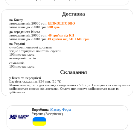
Доставка
по Києву
замовлення від 20000 грн.
БЕЗКОШТОВНО
замовлення до 20000 грн.
600 грн.
до передмістя Києва
замовлення від 20000 грн.
40 грн/км від КП
замовлення до 20000 грн.
40 грн/км від КП + 600 грн.
по Україні
службами поштової доставки
згідно з тарифами поштової служби
10% передоплата
накладений платіж
самовивіз
10% передоплата
Складання
у Києві та передмісті
Вартість складання:
934 грн.
(15 %)
Мінімальна вартість для виклику складальника - 500 грн. Складання та навішування
здійснюється окремо від доставки. Оплата цих послуг здійснюється після їх
здійснення.
Виробник:
Мастер Форм
Україна (Запоріжжя)