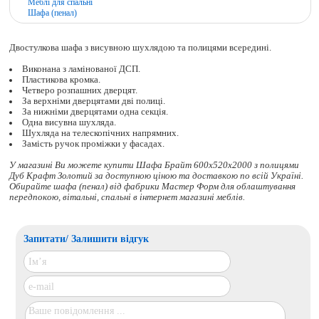
Меблі для спальні
Шафа (пенал)
Двостулкова шафа з висувною шухлядою та полицями всередині.
Виконана з ламінованої ДСП.
Пластикова кромка.
Четверо розпашних дверцят.
За верхніми дверцятами дві полиці.
За нижніми дверцятами одна секція.
Одна висувна шухляда.
Шухляда на телескопічних напрямних.
Замість ручок проміжки у фасадах.
У магазині Ви можете купити Шафа Брайт 600х520х2000 з полицями
Дуб Крафт Золотий за доступною ціною та доставкою по всій Україні.
Обирайте
шафа (пенал)
від фабрики Мастер Форм для облаштування
передпокою, вітальні, спальні в інтернет магазині меблів.
Запитати/ Залишити відгук