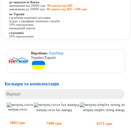
до передмістя Києва
замовлення від 20000 грн.
40 грн/км від КП
замовлення до 20000 грн.
40 грн/км від КП + 600 грн.
по Україні
службами поштової доставки
згідно з тарифами поштової служби
10% передоплата
накладений платіж
самовивіз
10% передоплата
Виробник:
EuroSleep
Україна (Харків)
Кольори та комплектація
Варіації
матрац cocos
матрац cocos lux жакард
матрац simplex strong жакард
5003
грн.
7489
грн.
4371
грн.