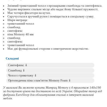
Знімний трикотажний чохол з прошарками спанбонда та синтефлекса.
Чудово вирівнює спальне місце або надає йому більшої пружності.
Має чотири фіксатори на кутах.
Скручується в зручний рулон і поміщається в спеціальну сумку.
Шари матраца:
трикотажний чохол
спанбонд
синтефлекс
піна Memory 40 мм
спанбонд
синтефлекс
трикотажний чохол
Має дві функціональні сторони з симетричною жорсткістю.
Складові
У магазині Ви можете купити Матрац Memory x 4 трикотаж 140x190
за доступною ціною та доставкою по всій Україні. Обирайте
топер
від
фабрики EuroSleep для облаштування спальні в інтернет магазині
меблів.