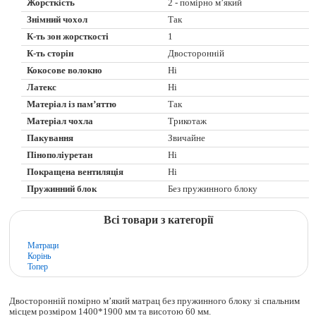
Жорсткість
2 - помірно м’який
Знімний чохол
Так
К-ть зон жорсткості
1
К-ть сторін
Двосторонній
Кокосове волокно
Ні
Латекс
Ні
Матеріал із пам’яттю
Так
Матеріал чохла
Трикотаж
Пакування
Звичайне
Пінополіуретан
Ні
Покращена вентиляція
Ні
Пружинний блок
Без пружинного блоку
Всі товари з категорії
Матраци
Корінь
Топер
Двосторонній помірно м’який матрац без пружинного блоку зі спальним
місцем розміром 1400*1900 мм та висотою 60 мм.