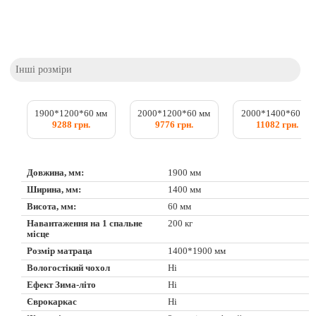
Інші розміри
1900*1200*60 мм
2000*1200*60 мм
2000*1400*60 мм
9288 грн.
9776 грн.
11082 грн.
Довжина, мм:
1900 мм
Ширина, мм:
1400 мм
Висота, мм:
60 мм
Навантаження на 1 спальне
200 кг
місце
Розмір матраца
1400*1900 мм
Вологостікий чохол
Ні
Ефект Зима-літо
Ні
Єврокаркас
Ні