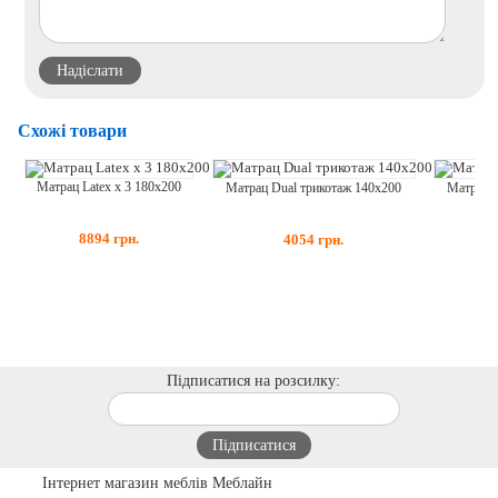
Схожі товари
Матрац Latex x 3 180x200
Матрац D
Матрац Dual трикотаж 140x200
8894
грн.
4054
грн.
Підписатися на розсилку:
Інтернет магазин меблів Меблайн