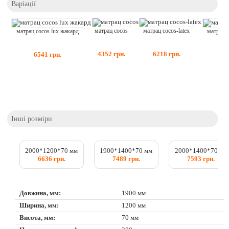
Варіації
матрац cocos
матрац cocos-latex
матрац cocos lux жакард
матрац 
4352
грн.
6218
грн.
6541
грн.
Інші розміри
2000*1200*70 мм
1900*1400*70 мм
2000*1400*70 мм
6636 грн.
7489 грн.
7593 грн.
Довжина, мм:
1900 мм
Ширина, мм:
1200 мм
Висота, мм:
70 мм