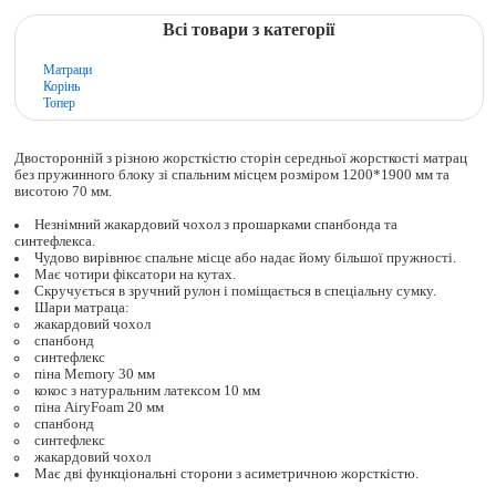
Всі товари з категорії
Матраци
Корінь
Топер
Двосторонній з різною жорсткістю сторін середньої жорсткості матрац
без пружинного блоку зі спальним місцем розміром 1200*1900 мм та
висотою 70 мм.
Незнімний жакардовий чохол з прошарками спанбонда та
синтефлекса.
Чудово вирівнює спальне місце або надає йому більшої пружності.
Має чотири фіксатори на кутах.
Скручується в зручний рулон і поміщається в спеціальну сумку.
Шари матраца:
жакардовий чохол
спанбонд
синтефлекс
піна Memory 30 мм
кокос з натуральним латексом 10 мм
піна AiryFoam 20 мм
спанбонд
синтефлекс
жакардовий чохол
Має дві функціональні сторони з асиметричною жорсткістю.