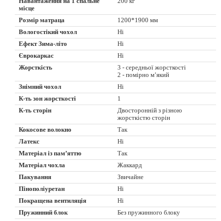
Навантаження на 1 спальне
200 кг
місце
Розмір матраца
1200*1900 мм
Вологостікий чохол
Ні
Ефект Зима-літо
Ні
Єврокаркас
Ні
Жорсткість
3 - середньої жорсткості
2 - помірно м’який
Знімний чохол
Ні
К-ть зон жорсткості
1
К-ть сторін
Двосторонній з різною
жорсткістю сторін
Кокосове волокно
Так
Латекс
Ні
Матеріал із пам’яттю
Так
Матеріал чохла
Жаккард
Пакування
Звичайне
Пінополіуретан
Ні
Покращена вентиляція
Ні
Пружинний блок
Без пружинного блоку