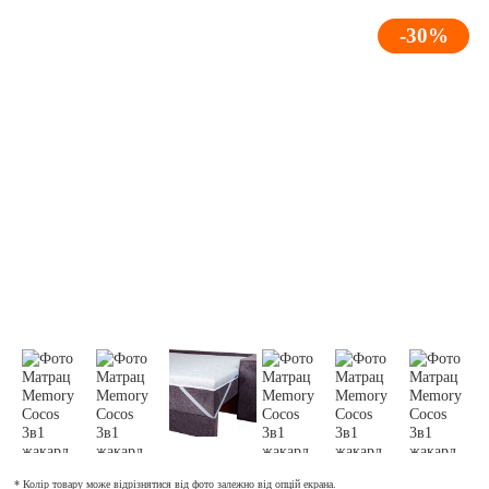
-30%
* Колір товару може відрізнятися від фото залежно від опцій екрана.