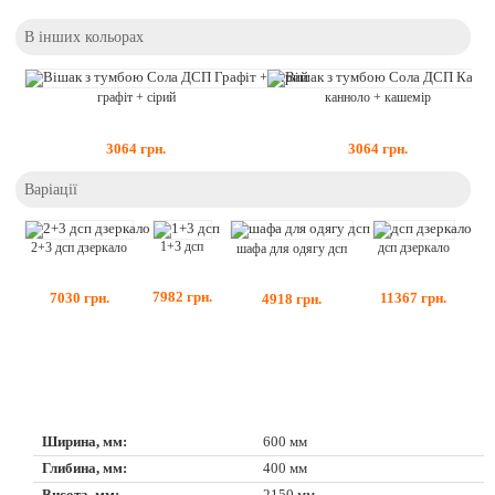
В інших кольорах
графіт + сірий
канноло + кашемір
3064
грн.
3064
грн.
Варіації
1+3 дсп
дсп дзеркало
2+3 дсп дзеркало
шафа для одягу дсп
7982
грн.
11367
грн.
7030
грн.
4918
грн.
тум
Ширина, мм:
600 мм
Глибина, мм:
400 мм
Висота, мм:
2150 мм