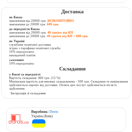
Доставка
по Києву
замовлення від 20000 грн.
БЕЗКОШТОВНО
замовлення до 20000 грн.
600 грн.
до передмістя Києва
замовлення від 20000 грн.
40 грн/км від КП
замовлення до 20000 грн.
40 грн/км від КП + 600 грн.
по Україні
службами поштової доставки
згідно з тарифами поштової служби
10% передоплата
накладений платіж
самовивіз
10% передоплата
Складання
у Києві та передмісті
Вартість складання:
460 грн.
(15 %)
Мінімальна вартість для виклику складальника - 500 грн. Складання та навішування
здійснюється окремо від доставки. Оплата цих послуг здійснюється після їх
здійснення.
Інструкція зі складання
Виробник:
Doros
Україна (Київ)