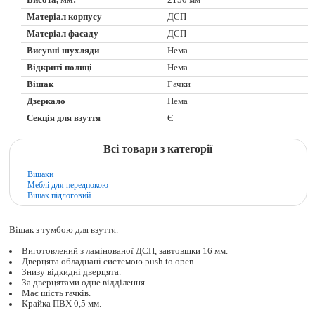
Матеріал корпусу
ДСП
Матеріал фасаду
ДСП
Висувні шухляди
Нема
Відкриті полиці
Нема
Вішак
Гачки
Дзеркало
Нема
Секція для взуття
Є
Всі товари з категорії
Вішаки
Меблі для передпокою
Вішак підлоговий
Вішак з тумбою для взуття.
Виготовлений з ламінованої ДСП, завтовшки 16 мм.
Дверцята обладнані системою push to open.
Знизу відкидні дверцята.
За дверцятами одне відділення.
Має шість гачків.
Крайка ПВХ 0,5 мм.