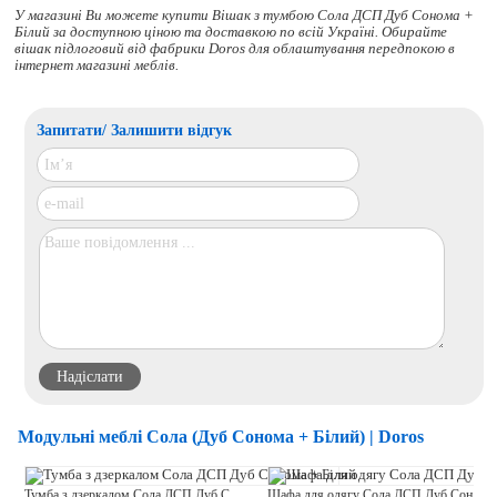
У магазині Ви можете купити Вішак з тумбою Сола ДСП Дуб Сонома +
Білий за доступною ціною та доставкою по всій Україні. Обирайте
вішак підлоговий
від фабрики Doros для облаштування передпокою в
інтернет магазині меблів.
Запитати/ Залишити відгук
Модульні меблі Сола (Дуб Сонома + Білий) | Doros
Тумба з дзеркалом Сола ДСП Дуб Сонома + Білий
Шафа для одягу Сола ДСП Дуб Сонома + Білий