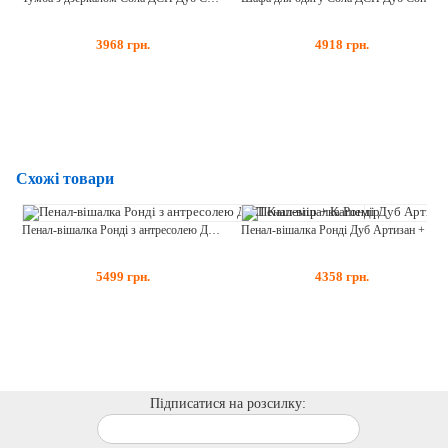
3968
грн.
4918
грн.
Схожі товари
Пенал-вішалка Ронді з антресолею ДСП Кашемір + Кашемір
Пенал-вішалка Ронді Дуб Артизан + Кашемір
5499
грн.
4358
грн.
Підписатися на розсилку: