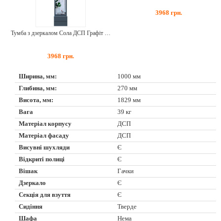
3968
грн.
Тумба з дзеркалом Сола ДСП Графіт + Сірий
3968
грн.
Ширина, мм:
1000 мм
Глибина, мм:
270 мм
Висота, мм:
1829 мм
Вага
39 кг
Матеріал корпусу
ДСП
Матеріал фасаду
ДСП
Висувні шухляди
Є
Відкриті полиці
Є
Вішак
Гачки
Дзеркало
Є
Секція для взуття
Є
Сидіння
Тверде
Шафа
Нема