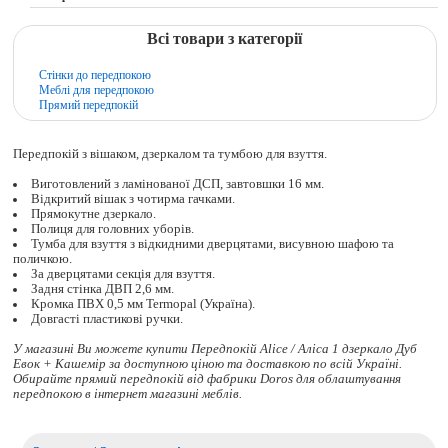
Всі товари з категорії
Стінки до передпокою
Меблі для передпокою
Прямий передпокій
Передпокій з вішаком, дзеркалом та тумбою для взуття.
Виготовлений з ламінованої ДСП, завтовшки 16 мм.
Відкритий вішак з чотирма гачками.
Прямокутне дзеркало.
Полиця для головних уборів.
Тумба для взуття з відкидними дверцятами, висувною шафою та
поличкою.
За дверцятами секція для взуття.
Задня стінка ДВП 2,6 мм.
Кромка ПВХ 0,5 мм Termopal (Україна).
Довгасті пластикові ручки.
У магазині Ви можете купити Передпокій Alice / Аліса 1 дзеркало Дуб
Евок + Кашемір за доступною ціною та доставкою по всій Україні.
Обирайте
прямий передпокій
від фабрики Doros для облаштування
передпокою в інтернет магазині меблів.