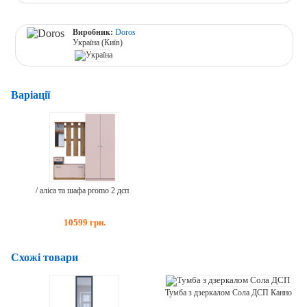
Виробник:
Doros
Україна (Київ)
Варіації
/ аліса та шафа promo 2 дсп
10599
грн.
Схожі товари
Тумба з дзеркалом Сола ДСП Канноло + Кашемір