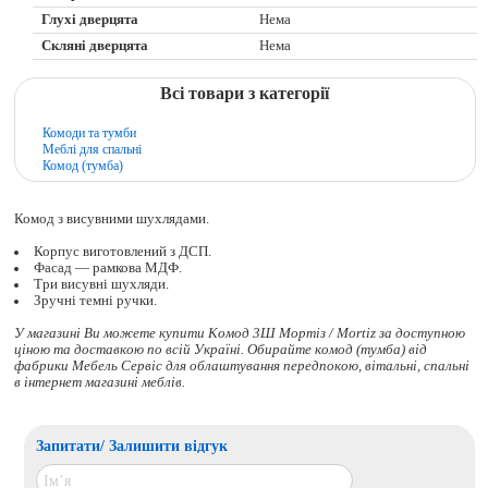
Глухі дверцята
Нема
Скляні дверцята
Нема
Всі товари з категорії
Комоди та тумби
Меблі для спальні
Комод (тумба)
Комод з висувними шухлядами.
Корпус виготовлений з ДСП.
Фасад — рамкова МДФ.
Три висувні шухляди.
Зручні темні ручки.
У магазині Ви можете купити Комод 3Ш Мортіз / Mortiz за доступною
ціною та доставкою по всій Україні. Обирайте
комод (тумба)
від
фабрики Мебель Сервіс для облаштування передпокою, вітальні, спальні
в інтернет магазині меблів.
Запитати/ Залишити відгук