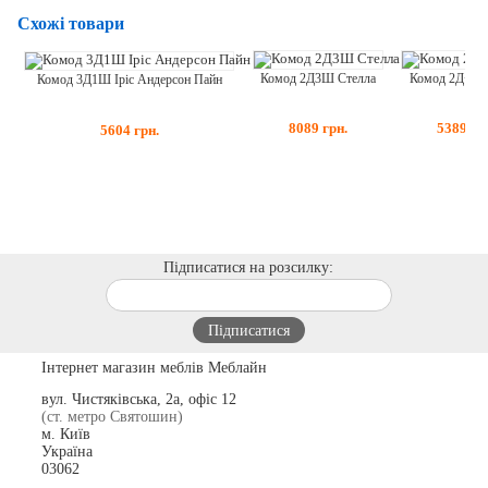
Схожі товари
Комод 2Д3Ш Стелла
Комод 2Д+4Ш
Комод 3Д1Ш Іріс Андерсон Пайн
8089
грн.
5389
гр
5604
грн.
Підписатися на розсилку:
Інтернет магазин меблів Меблайн
вул. Чистяківська, 2а, офіс 12
(ст. метро Святошин)
м. Київ
Україна
03062