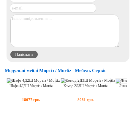
Модульні меблі Мортіз / Mortiz | Мебель Сервіс
Шафа 4Д2Ш Мортіз / Mortiz
Комод 2Д3Ш Мортіз / Mortiz
Ліжко 14
18677
грн.
8081
грн.