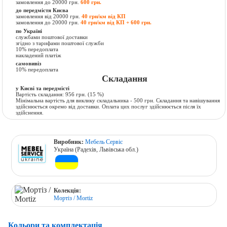
замовлення до 20000 грн.
600 грн.
до передмістя Києва
замовлення від 20000 грн.
40 грн/км від КП
замовлення до 20000 грн.
40 грн/км від КП + 600 грн.
по Україні
службами поштової доставки
згідно з тарифами поштової служби
10% передоплата
накладений платіж
самовивіз
10% передоплата
Складання
у Києві та передмісті
Вартість складання:
956 грн.
(15 %)
Мінімальна вартість для виклику складальника - 500 грн. Складання та навішування
здійснюється окремо від доставки. Оплата цих послуг здійснюється після їх
здійснення.
Виробник:
Мебель Сервіс
Україна (Радехів, Львівська обл.)
Колекція:
Мортіз / Mortiz
Кольори та комплектація