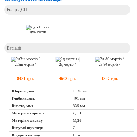
Колір ДСП
Дуб Вотан
Варіації
2д3ш мортіз /
2д мортіз /
2д 80 мортіз /
8081
грн.
4603
грн.
4867
грн.
Ширина, мм:
1136 мм
Глибина, мм:
401 мм
Висота, мм:
839 мм
Матеріал корпусу
ДСП
Матеріал фасаду
МДФ
Висувні шухляди
Є
Відкриті полиці
Нема