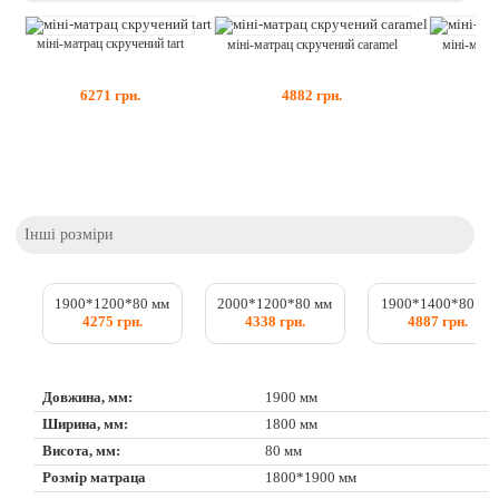
міні-матрац скручений tart
міні-матрац скручений caramel
міні-матр
6271
грн.
4882
грн.
Інші розміри
1900*1200*80 мм
2000*1200*80 мм
1900*1400*80 мм
4275 грн.
4338 грн.
4887 грн.
Довжина, мм:
1900 мм
Ширина, мм:
1800 мм
Висота, мм:
80 мм
Розмір матраца
1800*1900 мм