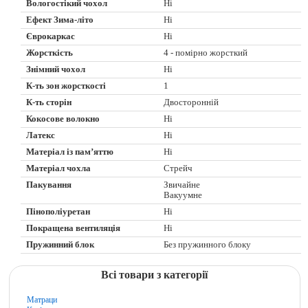
Вологостікий чохол
Ні
Ефект Зима-літо
Ні
Єврокаркас
Ні
Жорсткість
4 - помірно жорсткий
Знімний чохол
Ні
К-ть зон жорсткості
1
К-ть сторін
Двосторонній
Кокосове волокно
Ні
Латекс
Ні
Матеріал із пам’яттю
Ні
Матеріал чохла
Стрейч
Пакування
Звичайне
Вакуумне
Пінополіуретан
Ні
Покращена вентиляція
Ні
Пружинний блок
Без пружинного блоку
Всі товари з категорії
Матраци