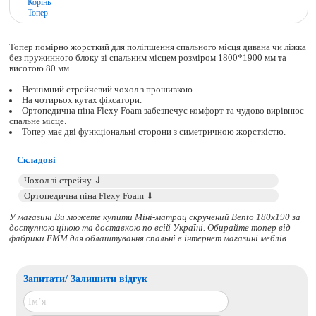
Корінь
Топер
Топер помірно жорсткий для поліпшення спального місця дивана чи ліжка
без пружинного блоку зі спальним місцем розміром 1800*1900 мм та
висотою 80 мм.
Незнімний стрейчевий чохол з прошивкою.
На чотирьох кутах фіксатори.
Ортопедична піна Flexy Foam забезпечує комфорт та чудово вирівнює
спальне місце.
Топер має дві функціональні сторони з симетричною жорсткістю.
Складові
У магазині Ви можете купити Міні-матрац скручений Bento 180x190 за
доступною ціною та доставкою по всій Україні. Обирайте
топер
від
фабрики ЕММ для облаштування спальні в інтернет магазині меблів.
Запитати/ Залишити відгук