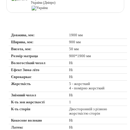
Україна (Дніпро)
Довжина, мм:
1900 мм
Ширина, мм:
900 мм
Висота, мм:
50 мм
Розмір матраца
900*1900 мм
Вологостікий чохол
Ні
Ефект Зима-літо
Ні
Єврокаркас
Ні
Жорсткість
5 - жорсткий
4 - помірно жорсткий
Знімний чохол
Ні
К-ть зон жорсткості
1
К-ть сторін
Двосторонній з різною
жорсткістю сторін
Кокосове волокно
Ні
Латекс
Ні