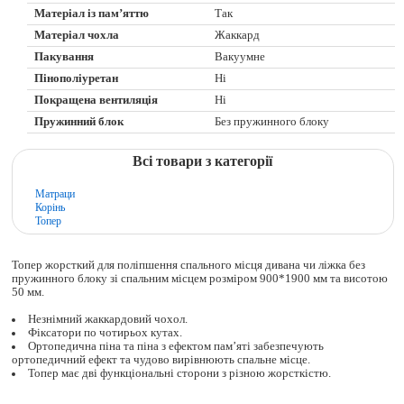
Матеріал із пам’яттю
Так
Матеріал чохла
Жаккард
Пакування
Вакуумне
Пінополіуретан
Ні
Покращена вентиляція
Ні
Пружинний блок
Без пружинного блоку
Всі товари з категорії
Матраци
Корінь
Топер
Топер жорсткий для поліпшення спального місця дивана чи ліжка без
пружинного блоку зі спальним місцем розміром 900*1900 мм та висотою
50 мм.
Незнімний жаккардовий чохол.
Фіксатори по чотирьох кутах.
Ортопедична піна та піна з ефектом пам’яті забезпечують
ортопедичний ефект та чудово вирівнюють спальне місце.
Топер має дві функціональні сторони з різною жорсткістю.