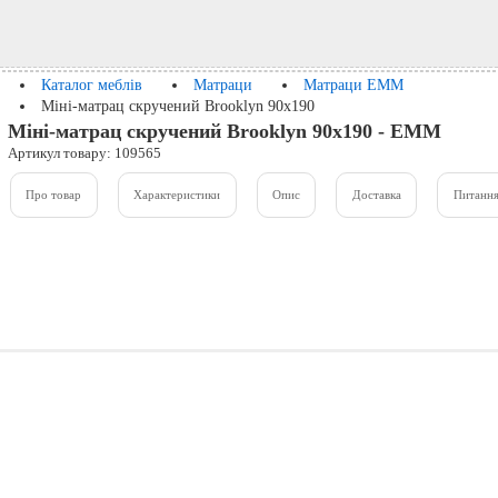
Каталог меблів
Матраци
Матраци ЕММ
Міні-матрац скручений Brooklyn 90x190
Міні-матрац скручений Brooklyn 90x190 - ЕММ
Артикул товару: 109565
Про товар
Характеристики
Опис
Доставка
Питання