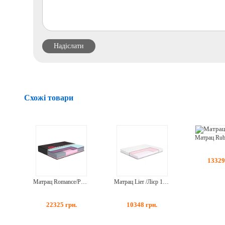
Схожі товари
1332
Матрац Romance/Романс 80*190
Матрац Lier /Лієр 160*190
22325
грн.
10348
грн.