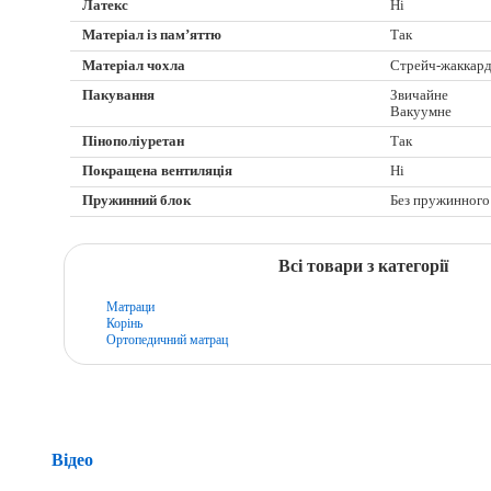
Латекс
Ні
Матеріал із пам’яттю
Так
Матеріал чохла
Стрейч-жаккар
Пакування
Звичайне
Вакуумне
Пінополіуретан
Так
Покращена вентиляція
Ні
Пружинний блок
Без пружинного
Всі товари з категорії
Матраци
Корінь
Ортопедичний матрац
Відео