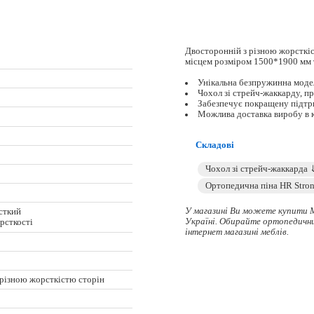
Двосторонній з різною жорсткі
місцем розміром 1500*1900 мм 
Унікальна безпружинна моде
Чохол зі стрейч-жаккарду, 
Забезпечує покращену підтри
Можлива доставка виробу в к
Складові
У магазині Ви можете купити 
сткий
Україні. Обирайте
ортопедичн
орсткості
інтернет магазині меблів.
 різною жорсткістю сторін