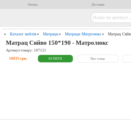
Оплата
Доставка
Каталог меблів
Матраци
Матраци Матролюкс
Матрац Сяйв
Матрац Сяйво 150*190 - Матролюкс
Артикул товару: 107121
16935 грн.
Про товар