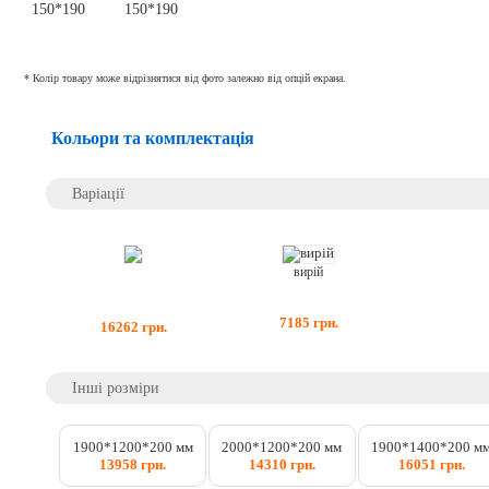
* Колір товару може відрізнятися від фото залежно від опцій екрана.
Кольори та комплектація
Варіації
вирій
7185
грн.
16262
грн.
Інші розміри
1900*1200*200 мм
2000*1200*200 мм
1900*1400*200 м
13958 грн.
14310 грн.
16051 грн.