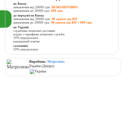
по Києву
замовлення від 20000 грн.
БЕЗКОШТОВНО
замовлення до 20000 грн.
600 грн.
до передмістя Києва
замовлення від 20000 грн.
40 грн/км від КП
замовлення до 20000 грн.
40 грн/км від КП + 600 грн.
по Україні
службами поштової доставки
згідно з тарифами поштової служби
10% передоплата
накладений платіж
самовивіз
10% передоплата
Виробник:
Матролюкс
Україна (Дніпро)