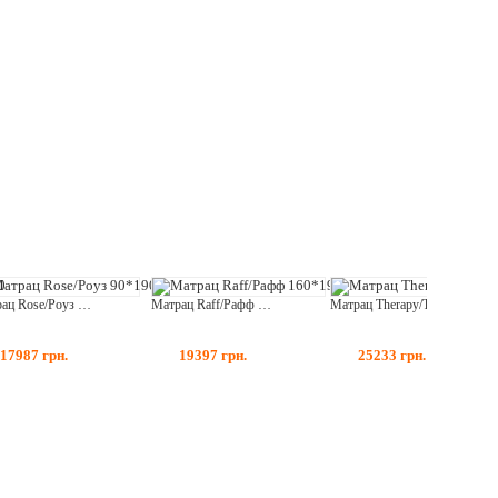
Матрац Rose/Роуз 90*190
Матрац Raff/Рафф 160*190
Матрац Therapy/Терапія 180*200
17987
грн.
19397
грн.
25233
грн.