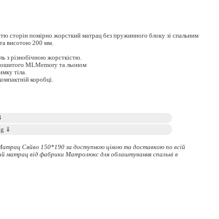
стю сторін помірно жорсткий матрац без пружинного блоку зі спальним
та висотою 200 мм.
ль з різнобічною жорсткістю.
прошитого MLMemory та льоном
мку тіла.
омпактній коробці.
Матрац Сяйво 150*190 за доступною ціною та доставкою по всій
ий матрац
від фабрики Матролюкс для облаштування спальні в