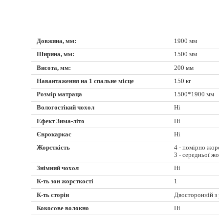
Довжина, мм:
1900 мм
Ширина, мм:
1500 мм
Висота, мм:
200 мм
Навантаження на 1 спальне місце
150 кг
Розмір матраца
1500*1900 мм
Вологостікий чохол
Ні
Ефект Зима-літо
Ні
Єврокаркас
Ні
Жорсткість
4 - помірно жор
3 - середньої ж
Знімний чохол
Ні
К-ть зон жорсткості
1
К-ть сторін
Двосторонній з
Кокосове волокно
Ні